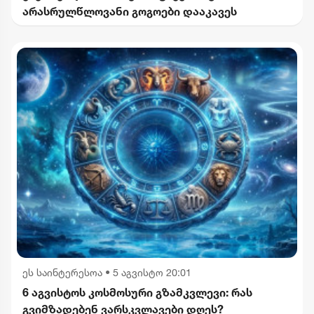
არასრულწლოვანი გოგოები დააკავეს
ეს საინტერესოა
•
5 აგვისტო 20:01
6 აგვისტოს კოსმოსური გზამკვლევი: რას
გვიმზადებენ ვარსკვლავები დღეს?