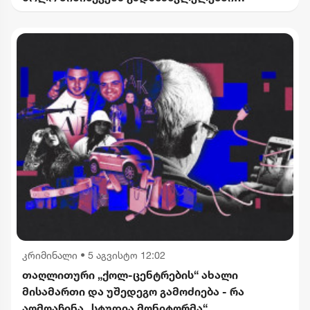
კომერციული ფართების მოიჯარეები
გათავისუფლდებიან გადასახადებისგან
კრიმინალი
•
5 აგვისტო 12:02
თაღლითური „ქოლ-ცენტრების“ ახალი
მისამართი და უშედეგო გამოძიება - რა
აღმოაჩინა „სტუდია მონიტორმა“