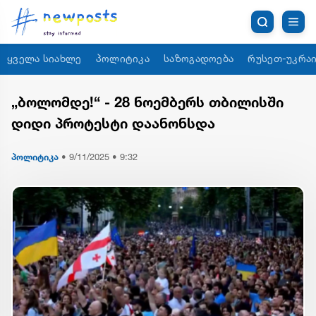
ყველა სიახლე
პოლიტიკა
საზოგადოება
რუსეთ-უკრაი
„ბოლომდე!“ - 28 ნოემბერს თბილისში
დიდი პროტესტი დაანონსდა
პოლიტიკა
•
9/11/2025 • 9:32