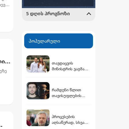
დევ
პოპულარული
ლი
თავდაცვის
მინისტრის ვაჟმა
ეზე
ცოლი მოიყვანა -
ვინ არის დათუნა
ურის
ბურჭულაძის
რამდენი წლით
რჩეული
თავისუფლების
აღკვეთას
ითვალისწინებს
გიგა ავალიანის
პროცესების
საქმეზე
აღსაწერად, სხვა
არასრულწლოვნები
-
სიტყვის გამოყენება