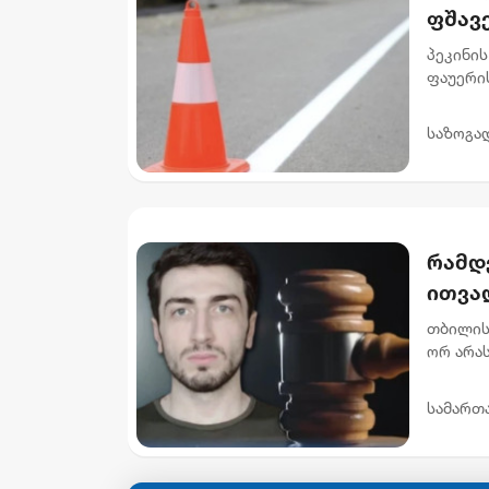
ფშავ
მიმა
პეკინის
ფაუერი
სამუშაო
გამზირის
საზოგა
რამდ
ითვალ
არას
თბილის
ორ არა
ნ.ი.-ს 
მუხლი..
სამართ