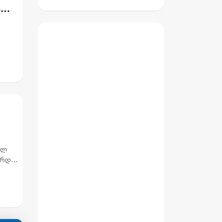
სთვის წაყენებული
ს
აჯობებდა -
ბრალდება
არასდროს
მითქვამს, რომ
ჩვენები
ხელებაწეულს ან
დატყვევებულს
"ხვრეტდნენ" -
ბარამიძე
ულ
არდეს
ე