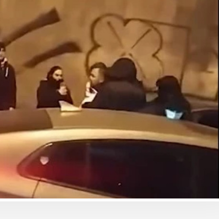
ბიზნესი & ეკონომიკა
ბიზნესი & ეკონომიკა
Wine Square X Lunatic
საქართველოს ბანკ
ერთმანეთის
მობილბანკის მორი
მხარდასაჭერად | მცირე
განახლება - ახალ
ბიზნესის ჯაჭვი
შესაძლებლობები
გრძელდება
მომხმარებლებისთ