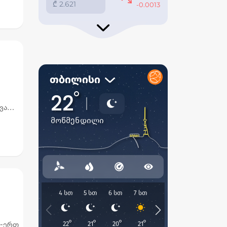
ავარი
ზე
თ-ერთ