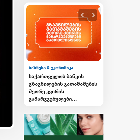
ბიზნესი & ეკონომიკა
ბიზნესი & ეკონ
ის
საქართველოს ბანკის
საქართველო
გი
გზავნილების გათამაშების
Student Card
ი
მეორე კვირის
Card-ის მფ
გამარჯვებულები
ქუთაისში ტ
ვის
გამოვლინდნენ
შეღავათიან
ისარგებლებ