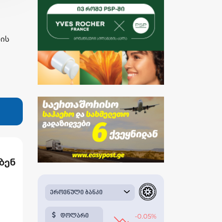
ლის
ბენ
ელს