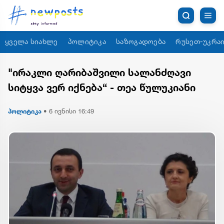
ყველა სიახლე
პოლიტიკა
საზოგადოება
რუსეთ-უკრაი
"ირაკლი ღარიბაშვილი სალანძღავი
სიტყვა ვერ იქნება“ - თეა წულუკიანი
პოლიტიკა
•
6 ივნისი 16:49