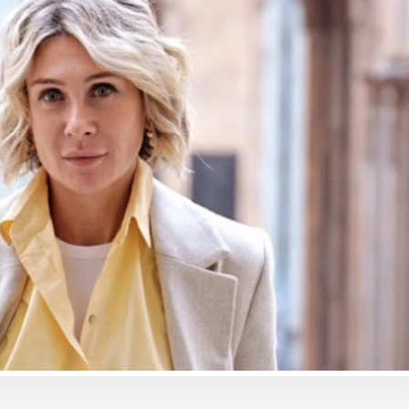
ბიზნესი & ეკონომიკა
ბიზნესი & ეკონომიკა
საქართველოს ბანკის ESG
საქართველოს ბან
“
და მდგრადობის
მობილბანკში ჩატ
ხელმძღვანელმა, ანა
ხმოვანი შეტყობინ
ოსაძემ Partnership 4SDGs
გაგზავნაა შესაძ
ფორუმზე მდგრადი
დაფინანსების
განვითარების
პერსპექტივებზე ისაუბრა