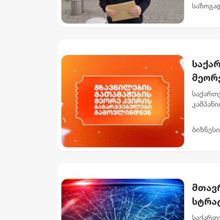
ამბოხის 
საზოგა
საქა
მეორ
საქართ
კამპანი
რომლებმ
როგ...
ბიზნესი
მთავ
სტრა
დაშა
საქართ