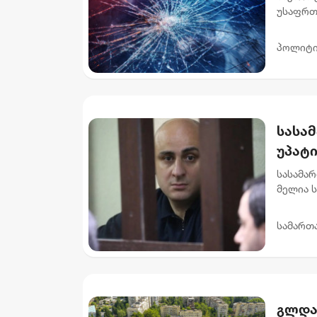
ით შ
უსაფრთ
2030 წ
დაღუპუ
პოლიტი
სასა
უპატ
სასამა
მელია 
მოსამა
და 6 თვ
სამართ
გლდა