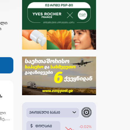
ალი
ი
,
რს
ილი
ზე,