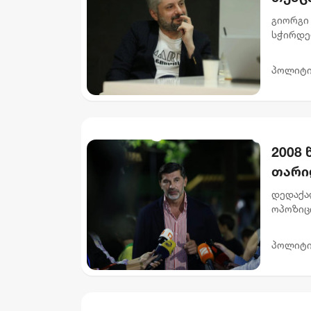
ბარამ
გიორგი 
სჭირდებ
თუმცა ღ
„კოალიც
პოლიტი
2008
თარიღ
კალა
დედაქა
ოპოზიც
დაწყებ
ჟურნალი
პოლიტი