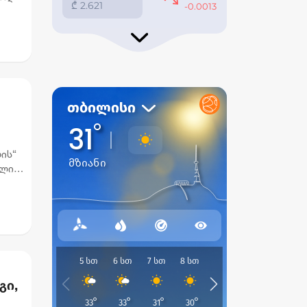
ე
ის“
ოლი
გი,