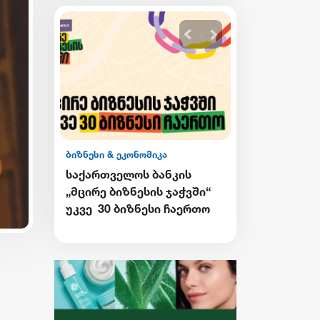
ბიზნესი & ეკონომიკა
ის
Wine Square X Lunatic
აჭვში“
ერთმანეთის
აერთო
მხარდასაჭერად | მცირე
ბიზნესის ჯაჭვი
გრძელდება