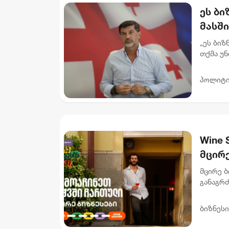
ეს ბ
მასში
რომე
„ეს ბიზ
"ინტ
თქმა უნ
მოვყვებ
მი...
პოლიტი
Wine 
მცირე
მცირე ბ
განაგრ
წახალის
სპეციალ
ბიზნესი