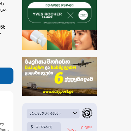
ან
ნდა
ენს
ს
ულ
არდეს