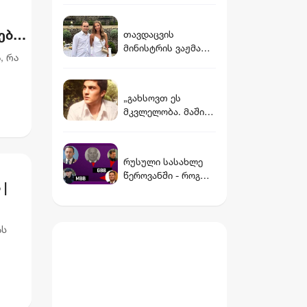
ნიკა გვარამია
სავარაუდოდ 12
წლის წინ
ებს,
თავდაცვის
დაკარგული ბიჭის
მინისტრის ვაჟმა
ხმა ისმის
, რა
ცოლი მოიყვანა -
ვინ არის დათუნა
ის
ბურჭულაძის
„გახსოვთ ეს
რჩეული
მკვლელობა. მაშინ
ყველა შეგვძრა
მომხდარმა. 19
ჭრილობა
რუსული სასახლე
მიაყენეს...“ -
წეროვანში - როგორ
მოკლული ბიჭის
|
აღმოჩნდა 70
ოჯახის ადვოკატი
000კვ.მ ტერიტორია
მიმართვას
ღარიბაშვილის
ავრცელებს
ას
სამეგობროს ხელში
ება