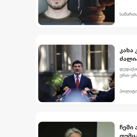
ნ.ი.-ს 
მუხლი..
სამართ
კახა 
ძალი
სახე
დედაქალ
ერთ-ერ
ქართვე
ძალიან 
პოლიტი
ჩემი 
თუმცა