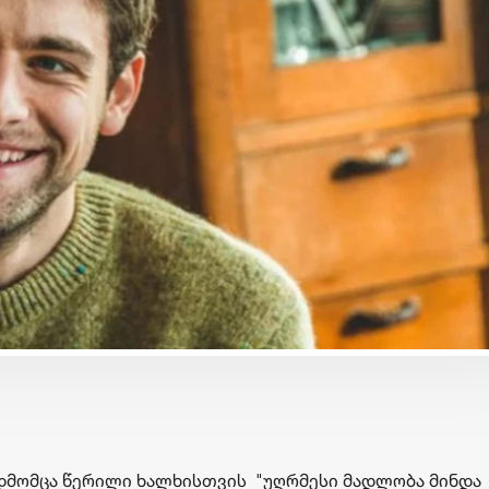
ბიზნესი & ეკონომიკა
ბიზნესი & ეკონომიკა
Euromoney-მ
საქართველოს ბანკ
საქართველოს ბანკი CEE
„მცირე ბიზნესის ჯ
კატეგორიაში საუკეთესო
უკვე 30 ბიზნესი ჩ
ით
ბანკად დაასახელა
კორპორატიული
სოციალური
რა
პასუხისმგებლობის
მიმართულებით
ადმომცა წერილი ხალხისთვის "უღრმესი მადლობა მინდა