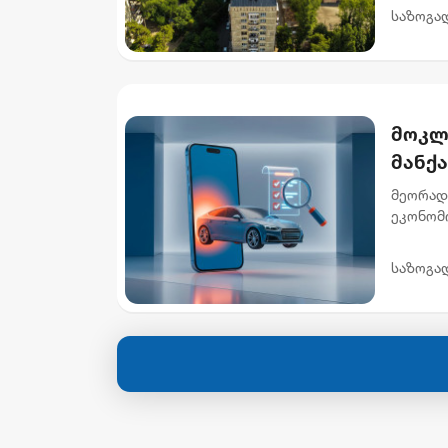
მისამარ
საზოგა
მოკლ
მანქ
მეორად
ეკონომ
ხელმის
ავტომობ
საზოგა