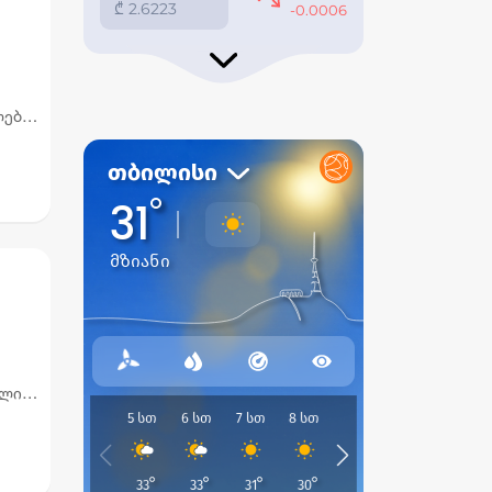
ები,
რიან
ელიც