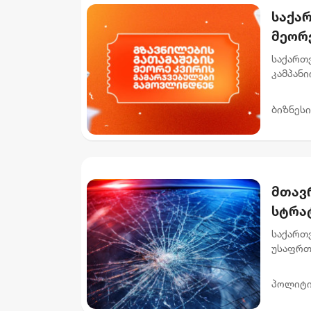
საქა
მეორ
საქართ
კამპანი
რომლებმ
როგ...
ბიზნესი
მთავ
სტრა
დაშა
საქართ
ით შ
უსაფრთ
2030 წ
დაღუპუ
პოლიტი