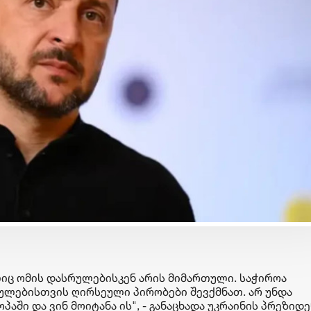
ბიზნესი & ეკონომიკა
ბიზნესი & ეკონომიკა
საქართველოს ბანკის ESG
საქართველოს ბანკ
და მდგრადობის
მობილბანკში ჩატ
ხელმძღვანელმა, ანა
ხმოვანი შეტყობინ
ოსაძემ Partnership 4SDGs
გაგზავნაა შესაძლ
ფორუმზე მდგრადი
დაფინანსების
განვითარების
იც ომის დასრულებისკენ არის მიმართული. საჭიროა
პერსპექტივებზე ისაუბრა
ულებისთვის ღირსეული პირობები შევქმნათ. არ უნდა
პაში და ვინ მოიტანა ის", - განაცხადა უკრაინის პრეზიდ