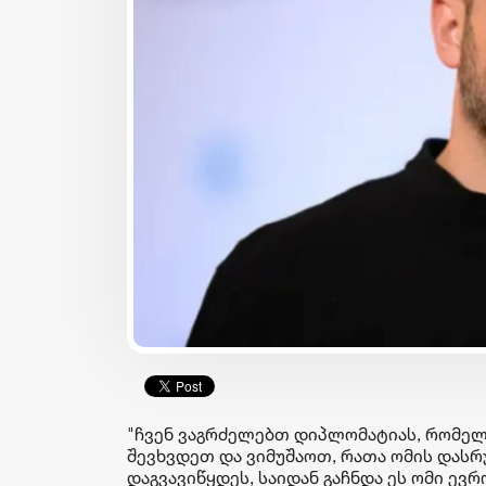
იზნესი & ეკონომიკა
ბიზნესი & ეკონომიკა
Euromoney-მ
საქართველოს ბანკის
საქართველოს ბანკი CEE
„მცირე ბიზნესის ჯაჭვში“
კატეგორიაში საუკეთესო
უკვე 30 ბიზნესი ჩაერთო
ბანკად დაასახელა
კორპორატიული
სოციალური
პასუხისმგებლობის
"ჩვენ ვაგრძელებთ დიპლომატიას, რომელ
მიმართულებით
შევხვდეთ და ვიმუშაოთ, რათა ომის დასრ
დაგვავიწყდეს, საიდან გაჩნდა ეს ომი ევრო