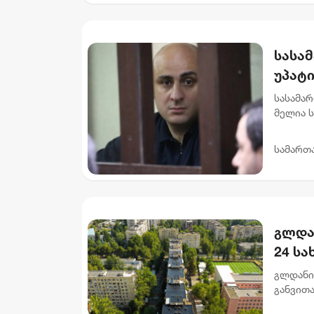
სასა
უპატ
სასამა
მელია 
მოსამა
და 6 თვ
სამართ
გლდა
24 ს
გლდანი
განვით
სახურავ