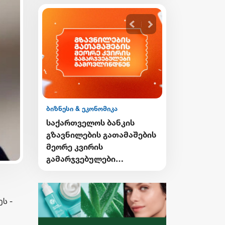
ბიზნესი & ეკონომიკა
ის
საქართველოს ბანკის
მაშების
Student Card-ისა და sCool
Card-ის მფლობელები
ქუთაისში ტრანსპორტზე
შეღავათიანი ტარიფით
ისარგებლებენ
ს -