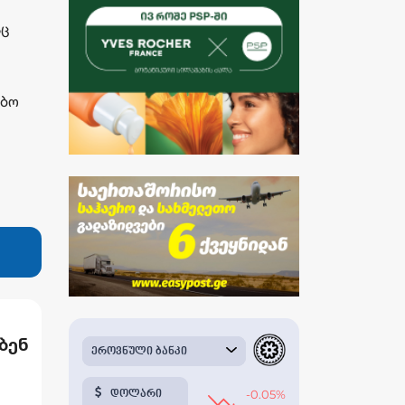
აც
ობო
ბენ