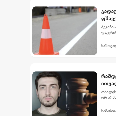
გადაუ
ფშავ
მიმა
პეკინის
ფაუერი
სამუშაო
გამზირის
საზოგა
რამდ
ითვალ
არას
თბილის
ორ არა
ნ.ი.-ს 
მუხლი..
სამართ