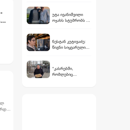
ვინ არის დათუნა
ბურჭულაძის
-
უტა ივანიშვილი
რჩეული
ს
ოჯახს სტუმრობს -
ცოტნე უფროსს
ძმასთან ერთად
გადაღებულ ფოტოს
ნესტან კუტივაძე:
აქვეყნებს
წიგნი სიყვარულის
უფლებასა და
პიროვნულ
პასუხისმგებლობაზ
"კასრებში,
ე - „ის აქ არის -
რომლებიც
ანგელოზის კაშკაშა
დამარხულია
ღამე“
იალნოს მთაზე,
კახეთში, დევს
მუხროვანის ბაზაზე
ულ
მომხდარი
არდეს
საიდუმლო
ვიდეოჩანაწერები,
ე
რომელიც
ყველაფერს ფარდას