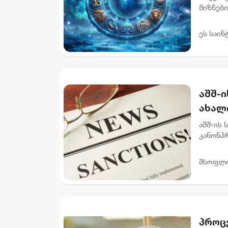
მიზნებ
აუცილე
უწყობს 
ეს საინ
აშშ-ი
ახალ
აშშ-ის 
კანონპრ
მიზანი
დამატ...
მსოფლ
პროცე