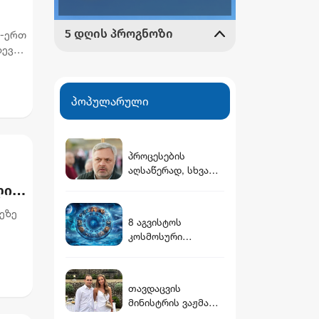
თ-ერთ
დევ
პოპულარული
პროცესების
აღსაწერად, სხვა
სიტყვის გამოყენება
ლი
აჯობებდა -
არასდროს
ეზე
8 აგვისტოს
მითქვამს, რომ
კოსმოსური
ჩვენები
ურის
გზამკვლევი: რას
ხელებაწეულს ან
გვიმზადებენ
დატყვევებულს
ვარსკვლავები
"ხვრეტდნენ" -
თავდაცვის
დღეს?
ბარამიძე
მინისტრის ვაჟმა
ცოლი მოიყვანა -