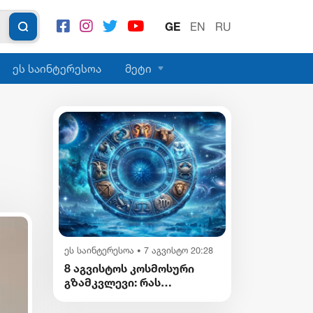
GE
EN
RU
ეს საინტერესოა
მეტი
ეს საინტერესოა
7 აგვისტო 20:28
•
8 აგვისტოს კოსმოსური
გზამკვლევი: რას
გვიმზადებენ
ვარსკვლავები დღეს?