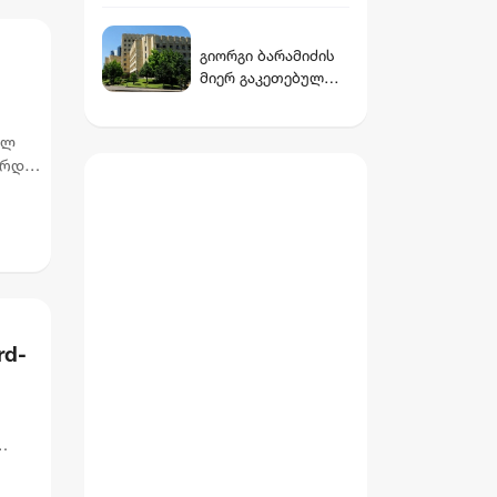
სთვის წაყენებული
ვინ არის დათუნა
ბრალდება
ბურჭულაძის
გიორგი ბარამიძის
რჩეული
მიერ გაკეთებულ
განცხადებასთან
დაკავშირებით,
ულ
პროკურატურამ
არდეს
სამშობლოს
ე
ღალატის და
საბოტაჟის მუხლით
გამოძიება დაიწყო
rd-