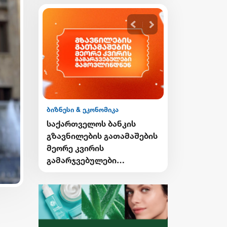
ბიზნესი & ეკონომიკა
ის
საქართველოს ბანკის
მაშების
Student Card-ისა და sCool
Card-ის მფლობელები
ქუთაისში ტრანსპორტზე
შეღავათიანი ტარიფით
ისარგებლებენ