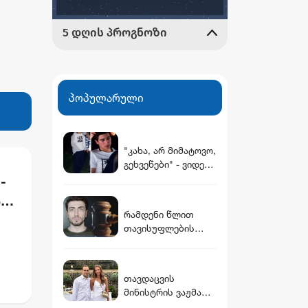
პოპულარული
"კახა, არ მიმატოვო,
გეხვეწები" - ვიდეო,
რომელშიც
-
სავარაუდოდ 12
ს
წლის წინ
რამდენი წლით
დაკარგული ბიჭის
თავისუფლების
ხმა ისმის
აღკვეთას
ითვალისწინებს
გიგა ავალიანის
თავდაცვის
საქმეზე
მინისტრის ვაჟმა
არასრულწლოვნები
ცოლი მოიყვანა -