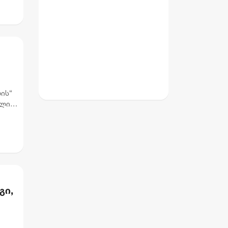
ის“
ოლი
გი,