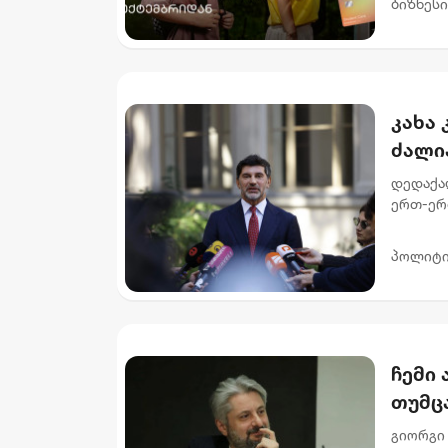
ბიზნესი
კახა 
ძალი
სახე
დედაქალ
ერთ-ერ
ქართვე
ძალიან 
პოლიტი
ჩემი 
თუმცა
ბარამ
გიორგი 