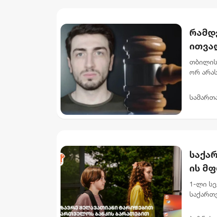
რამდ
ითვალ
არას
თბილის
ორ არა
ნ.ი.-ს 
მუხლი..
სამართ
საქარ
ის მ
შეღა
1-ლი ს
საქართვ
შეღავა
ფარგლებ