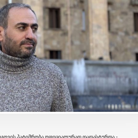
ბიზნესი & ეკონომიკა
ბიზნესი & ეკონომიკა
საქართველოს ბანკის
საქართველოს ბანკ
მობილბანკის მორიგი
გზავნილების გათა
განახლება - ახალი
მეორე კვირის
შესაძლებლობები
გამარჯვებულები
მომხმარებლებისთვის
გამოვლინდნენ
დიგოვის პატიმრობა ოფიციალურად დადასტურდა -