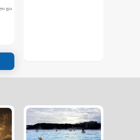
ლი და
ლი