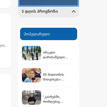
პოპულარული
ელიც
ირაკლი
ღარიბაშვილი
მუხათგვერდის
ძმათა სასაფლაოზე
მარტო მივიდა
65 მილიონის
მითვისება-
გაფლანგვის საქმე -
ნინო წილოსანის
მამა სააპელაციომ
"კასრებში,
გაამართლა
რომლებიც
დამარხულია