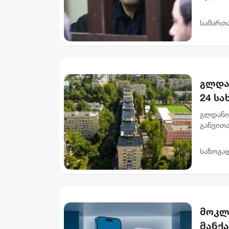
მოსამა
და 6 თვ
სამართ
გლდა
24 ს
გლდანი
განვით
სახურავ
მისამარ
საზოგა
მოკლ
მანქ