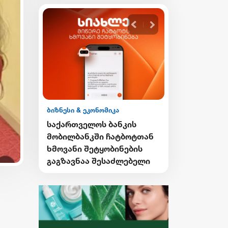
ბიზნესი & ეკონომიკა
ბიზნესი & ეკონ
ის ESG
საქართველოს ბანკის
საქართველო
მობილბანკში ჩატბოტთან
გზავნილების
ნა
ხმოვანი შეტყობინების
მეორე კვირი
 4SDGs
გაგზავნაა შესაძლებელი
გამარჯვებუ
ი
გამოვლინდნ
საუბრა