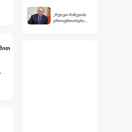
ით
იალნოს მთაზე,
კახეთში, დევს
„რუსეთ-ჩინეთის
მუხროვანის ბაზაზე
ურთიერთობები
მომხდარი
ზრდას განაგრძობს“
საიდუმლო
- პუტინი
ვიდეოჩანაწერები,
რომელიც
ყველაფერს ფარდას
მით
ახდის"
ს