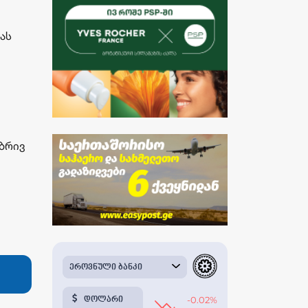
ას
ბრივ