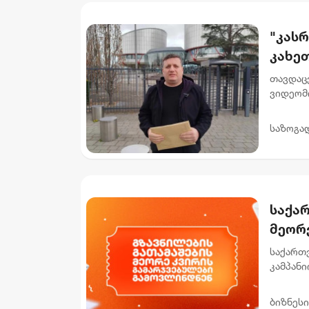
"კას
კახეთ
საიდ
თავდაც
ფარდ
ვიდეომი
სპეცია
ამბოხის 
საზოგა
საქა
მეორ
საქართ
კამპანი
რომლებმ
როგ...
ბიზნესი