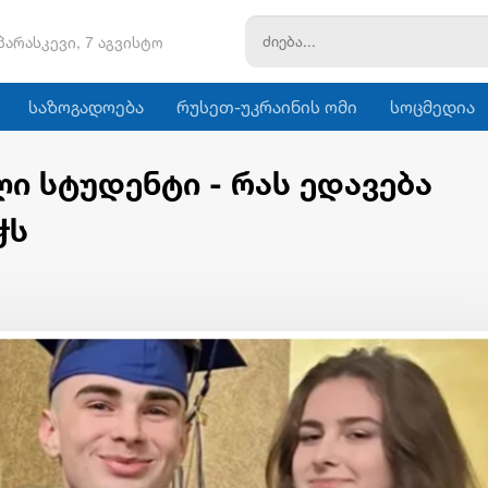
პარასკევი, 7 აგვისტო
საზოგადოება
რუსეთ-უკრაინის ომი
სოცმედია
ი სტუდენტი - რას ედავება
ჭს