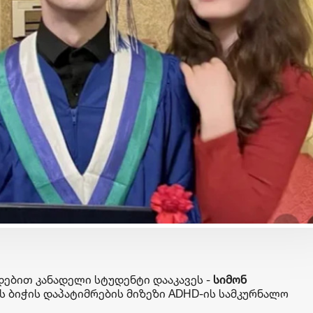
ბიზნესი & ეკონომიკა
ბიზნესი & ეკონომიკა
საქართველოს ბანკის
საქართველოს ბანკ
„მცირე ბიზნესის ჯაჭვში“
და მდგრადობის
უკვე 30 ბიზნესი ჩაერთო
ხელმძღვანელმა, ა
ოსაძემ Partnership
ფორუმზე მდგრად
დაფინანსების
განვითარების
ბით კანადელი სტუდენტი დააკავეს -
სიმონ
პერსპექტივებზე ი
ს ბიჭის დაპატიმრების მიზეზი ADHD-ის სამკურნალო