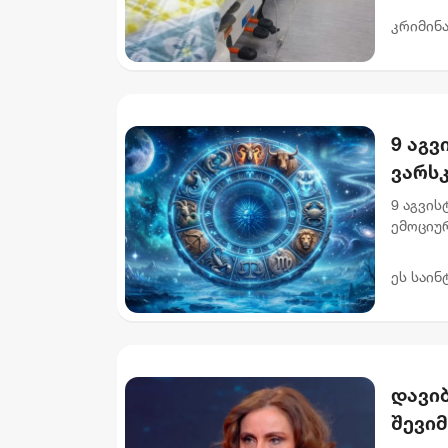
არასრულ
კრიმინ
9 აგვ
ვარს
9 აგვი
ემოციურ
ხელს. 
აჩქარებუ
ეს საინ
დავი
შევიმ