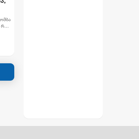
ა,
ბომბა
 რომ,
მ...