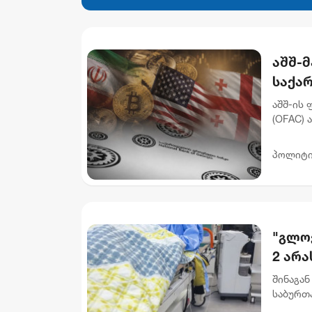
აშშ-
საქა
დაასა
აშშ-ის
(OFAC) 
რომელს
გათეთრე
პოლიტი
"გლოვ
2 არ
შინაგან
საბურთ
ჩადენი