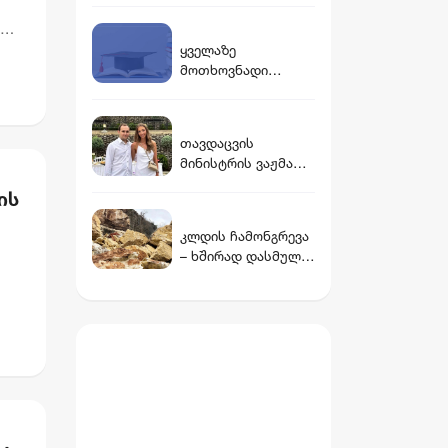
ინვესტიცია
და არ
განხორციელდება
შევიმჩნიოთ...
დ,
ყველაზე
კოშმარულ
მოთხოვნადი
სიზმარშიც ვერ
ფაკულტეტები
წარმოვიდგენდი -
საქართველოში
ნინო ჯანგირაშვილი
თავდაცვის
მინისტრის ვაჟმა
ცოლი მოიყვანა -
ის
ვინ არის დათუნა
ბურჭულაძის
კლდის ჩამონგრევა
რჩეული
– ხშირად დასმული
კითხვები და
პასუხები