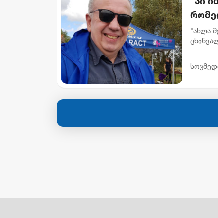
"აი ი
რომე
ხელმო
"ახლა მ
ცხინვალ
არსებო
სოცმედ