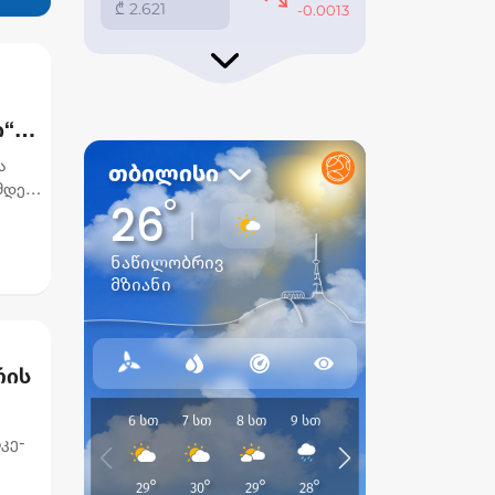
ი“
ა
მდეგ,
რის
კე-