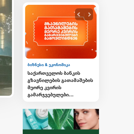
ბიზნესი & ეკონომიკა
ბიზნესი & ეკონ
ის
საქართველოს ბანკის
საქართველო
გი
გზავნილების გათამაშების
Student Card
ი
მეორე კვირის
Card-ის მფ
გამარჯვებულები
ქუთაისში ტ
ვის
გამოვლინდნენ
შეღავათიან
ისარგებლებ