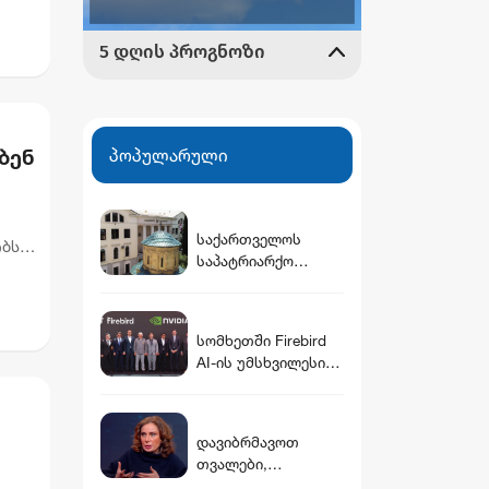
ბენ
პოპულარული
საქართველოს
ობს
საპატრიარქო
ეროთ
განცხადებას
ავრცელებს
სომხეთში Firebird
AI-ის უმსხვილესი
ინფრასტრუქტურულ
ი კომპლექსი
გაიხსნა — NVIDIA-ს
დავიბრმავოთ
მონაწილეობით $5
თვალები,
მილიარდამდე
დავიყრუოთ ყურები