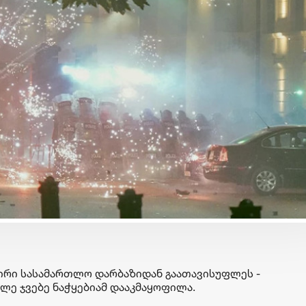
ბიზნესი & ეკონომიკა
ბიზნესი & ეკონომიკა
Wine Square X Lunatic
საქართველოს ბანკ
ერთმანეთის
მობილბანკის მორი
მხარდასაჭერად | მცირე
განახლება - ახალ
ბიზნესის ჯაჭვი
შესაძლებლობები
გრძელდება
მომხმარებლებისთ
პირი სასამართლო დარბაზიდან გაათავისუფლეს -
ე ჯვებე ნაჭყებიამ დააკმაყოფილა.