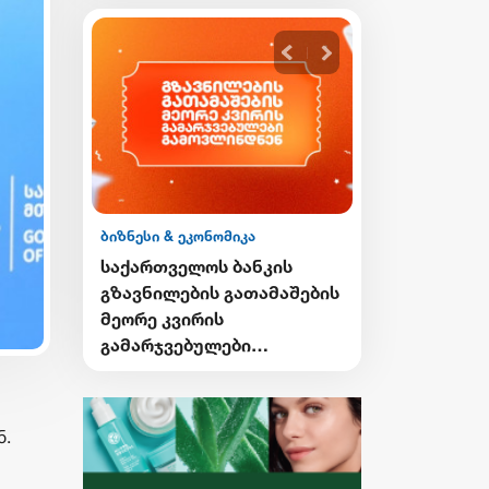
ბიზნესი & ეკონომიკა
ბიზნესი & ეკონ
ის
საქართველოს ბანკის
საქართველო
გი
გზავნილების გათამაშების
Student Card
ი
მეორე კვირის
Card-ის მფ
გამარჯვებულები
ქუთაისში ტ
ვის
გამოვლინდნენ
შეღავათიან
ისარგებლებ
ნ.