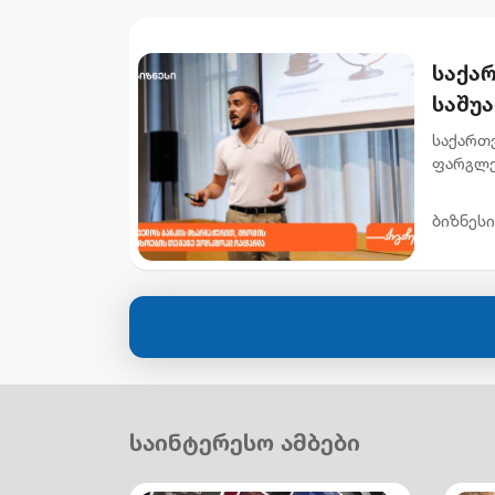
საქა
საშუ
ვორკ
საქართვ
ფარგლე
უსაფრთ
„შრომის
ბიზნესი
საინტერესო ამბები