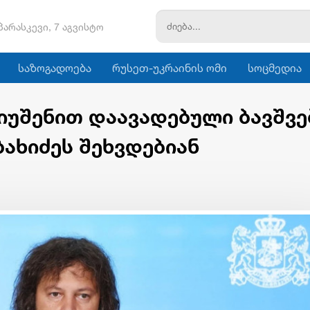
პარასკევი, 7 აგვისტო
საზოგადოება
რუსეთ-უკრაინის ომი
სოცმედია
დიუშენით დაავადებული ბავშვე
ახიძეს შეხვდებიან