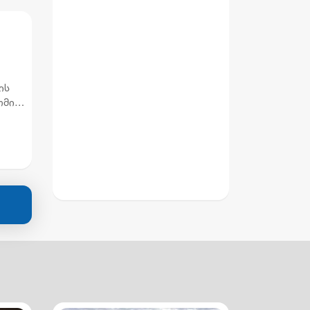
ის
ომის
თ