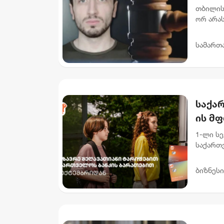
არას
თბილის
ორ არა
ნ.ი.-ს 
მუხლი..
სამართ
საქარ
ის მ
შეღა
1-ლი ს
საქართვ
შეღავა
ფარგლებ
ბიზნესი