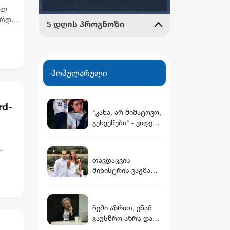
ულ
არდეს
ე
პოპულარული
rd-
"კახა, არ მიმატოვო,
გეხვეწები" - ვიდეო,
რომელშიც
სავარაუდოდ 12
წლის წინ
თავდაცვის
დაკარგული ბიჭის
მინისტრის ვაჟმა
ხმა ისმის
ცოლი მოიყვანა -
ვინ არის დათუნა
ბურჭულაძის
ჩემი აზრით, ენამ
რჩეული
გაუსწრო აზრს და
არ არის ეს კარგი,