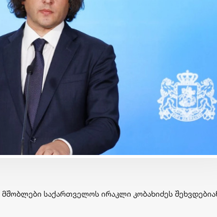
ბიზნესი & ეკონომიკა
ბიზნესი & ეკონომიკა
Wine Square X Lunatic
საქართველოს ბანკ
ერთმანეთის
მობილბანკის მორი
მხარდასაჭერად | მცირე
განახლება - ახალ
ბიზნესის ჯაჭვი
შესაძლებლობები
გრძელდება
მომხმარებლებისთ
 მშობლები საქართველოს ირაკლი კობახიძეს შეხვდებია