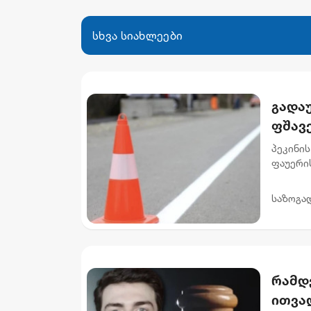
სხვა სიახლეები
გადაუ
ფშავ
მიმა
პეკინის
ფაუერი
სამუშაო
გამზირის
საზოგა
რამდ
ითვალ