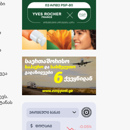
ბი
თ
ა
ვეა
ევს.
ტანას