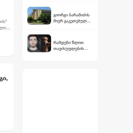
თუმცა თუ რაიმეში
არ მეპარება ეჭვი,
გიორგი ბარამიძის
გიორგი ბარამიძის
მიერ გაკეთებულ
ის“
პატრიოტიზმია -
განცხადებასთან
ოლი
ნიკა გვარამია
დაკავშირებით,
პროკურატურამ
რამდენი წლით
სამშობლოს
თავისუფლების
ღალატის და
აღკვეთას
საბოტაჟის მუხლით
ითვალისწინებს
გამოძიება დაიწყო
გიგა ავალიანის
საქმეზე
გი,
არასრულწლოვნები
სთვის წაყენებული
ბრალდება