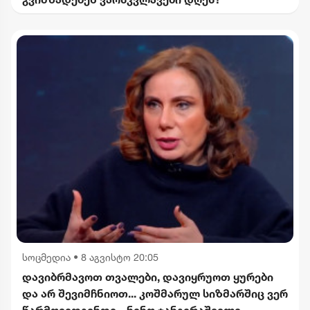
სოცმედია
•
8 აგვისტო 20:05
დავიბრმავოთ თვალები, დავიყრუოთ ყურები
და არ შევიმჩნიოთ... კოშმარულ სიზმარშიც ვერ
წარმოვიდგენდი - ნინო ჯანგირაშვილი