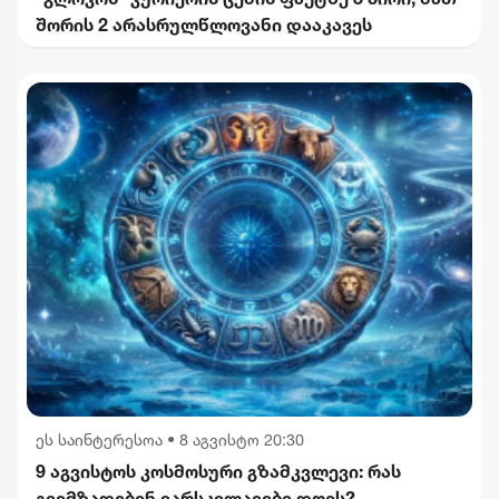
შორის 2 არასრულწლოვანი დააკავეს
ეს საინტერესოა
•
8 აგვისტო 20:30
9 აგვისტოს კოსმოსური გზამკვლევი: რას
გვიმზადებენ ვარსკვლავები დღეს?