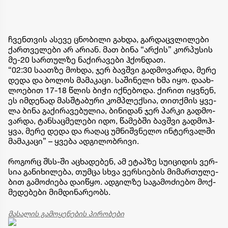
ჩვენ­თვის ასე­ვე ცნო­ბი­ლი გახ­და, გარ­დაც­ვლი­ლე­ბი
ქარ­თვე­ლე­ბი არ არი­ან. მათ ბინა “არ­ქის” კორ­პუ­სის
მე-20 სარ­თულ­ზე ნა­ქი­რა­ვე­ბი ჰქონ­დათ.
“02:30 სა­ათ­ზე მოხ­და, ჯერ ბავ­შვი გად­მო­ვარ­და, მერე
დედა და ბო­ლოს მა­მა­კა­ცი. სა­ში­ნე­ლი ხმა იყო. და­ახ­
ლო­ე­ბით 17-18 წლის ბიჭი იქ­ნე­ბო­და. ქი­რით იყ­ვნენ,
ეს იმ­დე­ნად მას­შტა­ბუ­რი კომ­პლექ­სია, თით­ქმის ყვე­
ლა ბინა გა­ქი­რა­ვე­ბუ­ლია, ბი­ნი­დან ჯერ პარ­კი გად­მო­
ვარ­და, ტან­საც­მე­ლე­ბი იდო, წა­მებ­ში ბავ­შვი გად­მოჰ­
ყვა, მერე დედა და რა­ღაც უმ­ნიშ­ვნე­ლო ინ­ტერ­ვალ­ში
მა­მა­კა­ცი” – ყ­ვე­ბა ად­გი­ლობ­რი­ვი.
რო­გორც შსს-ში აცხადებენ, ამ ეტაპ­ზე სუ­ი­ცი­დის ვერ­
სია გა­ნი­ხი­ლე­ბა, თუმ­ცა სხვა ვერ­სი­ე­ბის მი­მარ­თუ­ლე­
ბით გა­მო­ძი­ე­ბა და­ი­წყო. ად­გილ­ზე სა­გა­მო­ძი­ე­ბო მოქ­
მე­დე­ბე­ბი მიმ­დი­ნა­რე­ობს.
მასალის გამოყენების პირობები