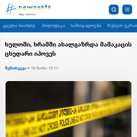
ყველა სიახლე
პოლიტიკა
საზოგადოება
რუსეთ-უკრაი
ხულოში, ხრამში ახალგაზრდა მამაკაცის
ცხედარი იპოვეს
შემთხვევა
•
16 მაისი 15:11