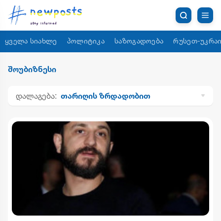
ყველა სიახლე
პოლიტიკა
საზოგადოება
რუსეთ-უკრაი
შოუბიზნესი
დალაგება:
თარიღის ზრდადობით