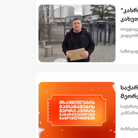
"კას
კახეთ
საიდ
თავდაც
ფარდ
ვიდეომი
სპეცია
ამბოხის 
საზოგა
საქა
მეორ
საქართ
კამპანი
რომლებმ
როგ...
ბიზნესი