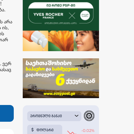
!
ბა.
ს არა
 ის,
ის
თარ
. ვერ
რასაც