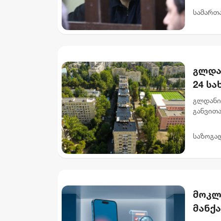
და 6 თვ
სამართ
გლდა
24 ს
გლდანი
განვით
სახურავ
მისამარ
საზოგა
მოკლ
მანქ