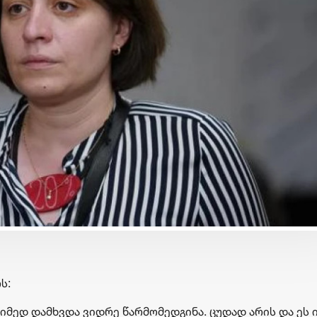
ბიზნესი & ეკონომიკა
ბიზნესი & ეკონომიკა
საქართველოს ბანკის
საქართველოს ბანკ
მობილბანკში ჩატბოტთან
გზავნილების გათა
ხმოვანი შეტყობინების
მეორე კვირის
გაგზავნაა შესაძლებელი
გამარჯვებულები
გამოვლინდნენ
ს:
მძიმედ დამხვდა ვიდრე წარმომედგინა. ცუდად არის და ეს 