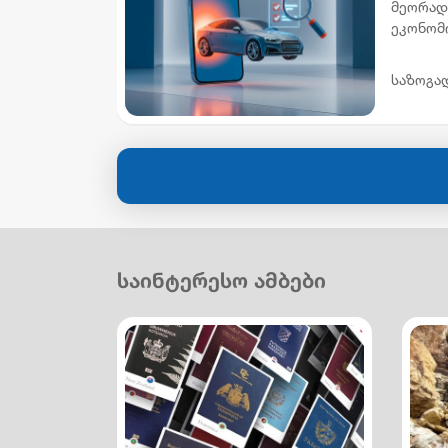
მეორად
ეკონომ
ხელმის
ავტომობ
საზოგა
საინტერესო ამბები