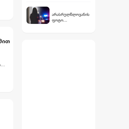
პერიოდში
პარკირებით
არასრულწლოვანის
სარგებლობა
ფოტო
უფასოა, ხოლო
პორნოგრაფიულად
მიწისქვეშა
დაამონტაჟეს და
გადასასვლელებში
სოციალურ ქსელში
კომერციული
მით
გაავრცელეს -
ფართების
ბრალდებული პირიც
მოიჯარეები
ასევე
გათავისუფლდებიან
არასრულწლოვანია
გადასახადებისგან
ს