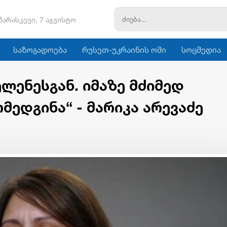
პარასკევი, 7 აგვისტო
საზოგადოება
რუსეთ-უკრაინის ომი
სოცმედია
ლენესგან. იმაზე მძიმედ
მედგინა“ - მარიკა არევაძე