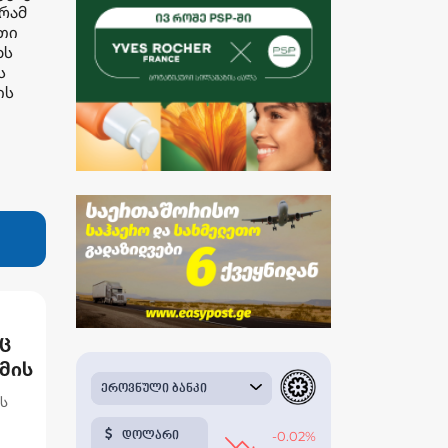
გრამ
თი
ხს
ს
ის
იც
მის
ის