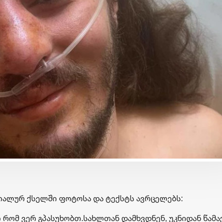
ბიზნესი & ეკონომიკა
ბიზნესი & ეკონომიკა
Euromoney-მ
საქართველოს ბანკ
საქართველოს ბანკი CEE
„მცირე ბიზნესის ჯ
კატეგორიაში საუკეთესო
უკვე 30 ბიზნესი ჩ
ით
ბანკად დაასახელა
კორპორატიული
სოციალური
რა
პასუხისმგებლობის
ციალურ ქსელში ფოტოსა და ტექსტს ავრცელებს:
მიმართულებით
 რომ ვერ გპასუხობთ.სახლთან დამხვდნენ, უკნიდან წამა