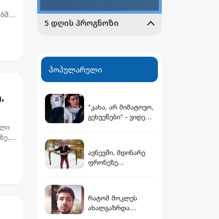
ებში
ები
პოპულარული
,
"კახა, არ მიმატოვო,
გეხვეწები" - ვიდეო,
რს
რომელშიც
ილი
სავარაუდოდ 12
ზე,
წლის წინ
ავნევში, მდინარე
დაკარგული ბიჭის
ფრონეზე
ხმა ისმის
არგენტინული
მახრჩობელა გველი
იპოვეს
რატომ მოკლეს
ახალგაზრდა
მასწავლებელი -