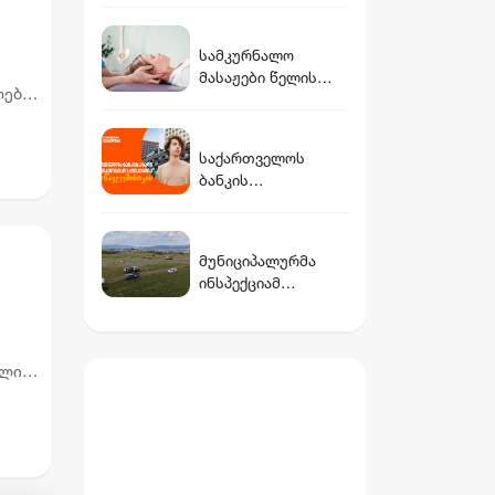
ახალი დეტალები
სამკურნალო
მასაჟები წელის
ები,
ტკივილისათვის
რიან
საქართველოს
ბანკის
საერთაშორისო
სასტიპენდიო
პროგრამა
მუნიციპალურმა
მოსწავლეებისთვის
ინსპექციამ
- ისწავლე UWC
გლდანის რაიონში
პროგრამით
40 ჰექტარი
სასურველ
სახელმწიფო მიწის
ქვეყანაში
ელიც
მიტაცების ფაქტი
გამოავლინა