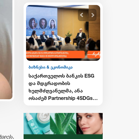
ბიზნესი & ეკონომიკა
ბიზნესი & ეკონ
ის
საქართველოს ბანკის ESG
საქართველო
აჭვში“
და მდგრადობის
მობილბანკი
აერთო
ხელმძღვანელმა, ანა
განახლება -
ოსაძემ Partnership 4SDGs
შესაძლებლო
ფორუმზე მდგრადი
მომხმარებლ
დაფინანსების
განვითარების
პერსპექტივებზე ისაუბრა
ქციეს,