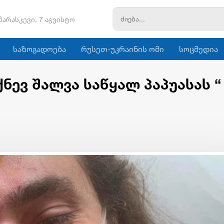
პარასკევი, 7 აგვისტო
საზოგადოება
რუსეთ-უკრაინის ომი
სოცმედია
ნევ შალვა საწყალ პაპუასას “ 