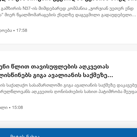
რთულებით მოძრაობა დროებით შეიზღუდება
 გამზირის N37-ის მიმდებარედ კომპანია „ჯორჯიან უეთერ ენდ
ს“ მიერ წყალმომარაგების ქსელზე დაგეგმილი გადაუდებელი
ების გამო, 8 აგვისტოს 00:30 საათიდან 22:00 საათამდე, პეკინის
 ნ...
დოება
17:58
•
ენი წლით თავისუფლების აღკვეთას
ისწინებს გიგა ავალიანის საქმეზე
რულწლოვნებისთვის წაყენებული ბრალდება
ის საქალაქო სასამართლოში გიგა ავალიანის საქმეზე დაკავებ
სრულწლოვანს აღკვეთის ღონისძიების სახით პატიმრობა შეუფ
ბრალი წაყენებული აქვს სისხლის სამართლის კოდექსის 25, 117-
.
ალი
15:08
•
მეტის ნახვა