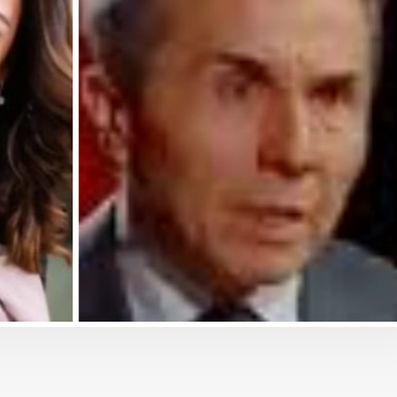
ბიზნესი & ეკონომიკა
ბიზნესი & ეკონ
ic
საქართველოს ბანკის
საქართველოს
მობილბანკის მორიგი
გზავნილების
მცირე
განახლება - ახალი
მეორე კვირი
შესაძლებლობები
გამარჯვებუ
მომხმარებლებისთვის
გამოვლინდნ