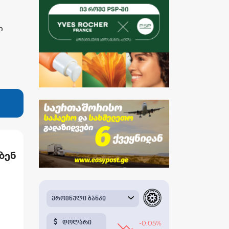
ი
ბენ
ელს