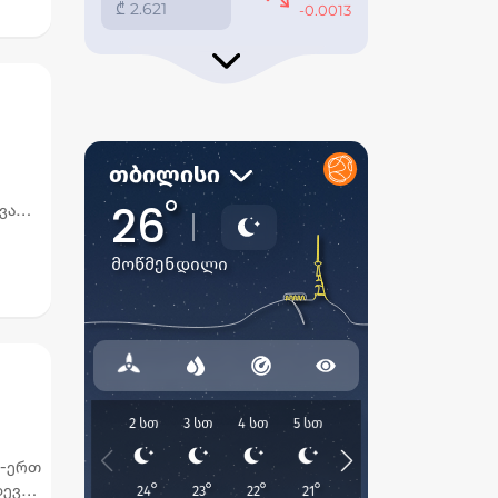
ავარი
ზე
თ-ერთ
დევ