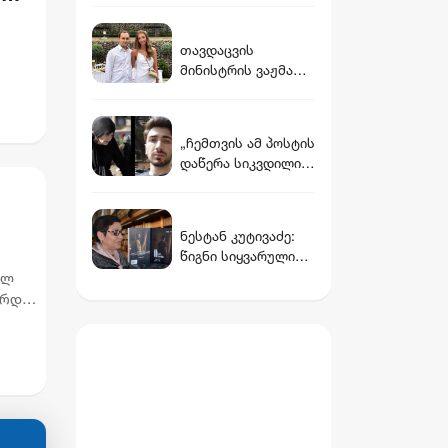
სთვის წაყენებული
გოგოების დაკავება
ბრალდება
და მოკლული
თავდაცვის
მასწავლებლის
მინისტრის ვაჟმა
დედის განცხადება
ცოლი მოიყვანა -
ვინ არის დათუნა
ბურჭულაძის
„ჩემთვის ამ პოსტის
რჩეული
დაწერა სიკვდილის
ტოლფასია, მაგრამ
სასიცოცხლოდ
მნიშვნელოვანი“ -
ნესტან კუტივაძე:
გიგა ავალიანის
წიგნი სიყვარულის
დედა
უფლებასა და
ულ
პიროვნულ
არდეს
პასუხისმგებლობაზ
ე
ე - „ის აქ არის -
ანგელოზის კაშკაშა
ღამე“