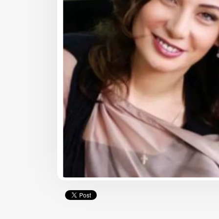
ბიზნესი & ეკონომიკა
ბიზნესი & ეკონომიკა
მიიღეთ 25%-იანი
Wine Square X Lunat
ფასდაკლება
ერთმანეთის
კომფორტერში შერჩეულ
მხარდასაჭერად | 
კოლექციაზე
ბიზნესის ჯაჭვი
საქართველოს ნაწილ-
გრძელდება
ნაწილ გადახდისას