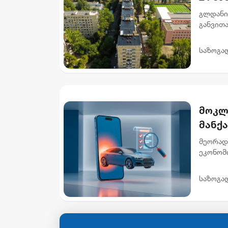
გლდანი
განვით
სახურავ
მისამარ
საზოგა
მოკლ
მანქ
მეორად
ეკონომ
ხელმის
ავტომობ
საზოგა