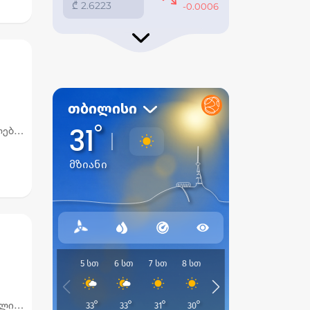
ები,
რიან
ელიც