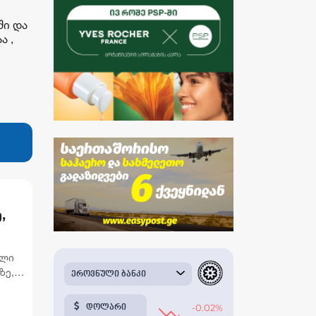
ში და
ა ,
,
რს
ილი
ზე,