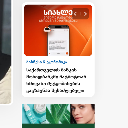
ონომიკა
ბიზნესი & ეკონომიკა
ოს ბანკის
საქართველოს ბანკის
ში ჩატბოტთან
გზავნილების გათამაშების
ეტყობინების
მეორე კვირის
 შესაძლებელი
გამარჯვებულები
გამოვლინდნენ