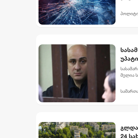
2030 წ
დაღუპუ
პოლიტი
სასა
უპატ
სასამა
მელია 
მოსამა
და 6 თვ
სამართ
გლდა
24 ს