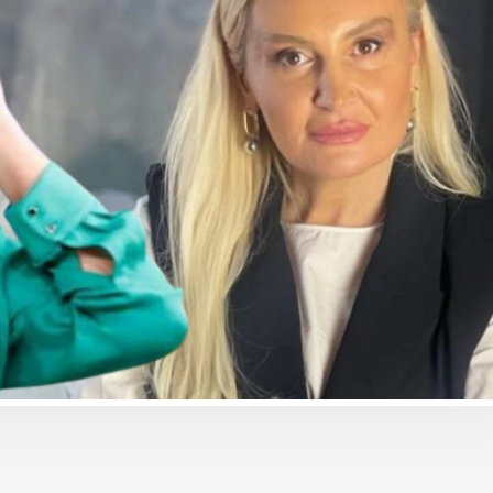
ბიზნესი & ეკონომიკა
ბიზნესი & ეკ
ნკის
საქართველოს ბანკის ESG
საქართველ
ჯაჭვში“
და მდგრადობის
მობილბანკ
 ჩაერთო
ხელმძღვანელმა, ანა
ხმოვანი შ
ოსაძემ Partnership 4SDGs
გაგზავნაა
ფორუმზე მდგრადი
დაფინანსების
განვითარების
პერსპექტივებზე ისაუბრა