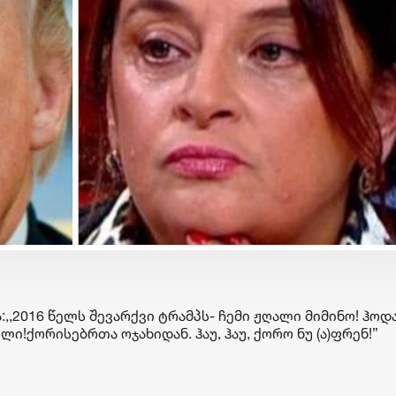
ბიზნესი & ეკონომიკა
ბიზნესი & ეკონომიკა
G
საქართველოს ბანკის
თბილისის შემოვლ
მობილბანკში ჩატბოტთან
გზის მშენებლობის
ხმოვანი შეტყობინების
საქართველოსა და 
გაგზავნაა შესაძლებელი
განვითარების ბან
სასესხო შეთანხმე
,2016 წელს შევარქვი ტრამპს- ჩემი ჟღალი მიმინო! ჰოდა
გაფორმდა
ი!ქორისებრთა ოჯახიდან. ჰაუ, ჰაუ, ქორო ნუ (ა)ფრენ!”