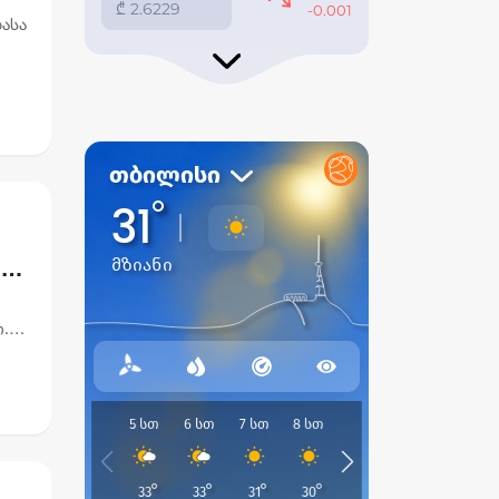
ასა
ეების
ა
.
დ