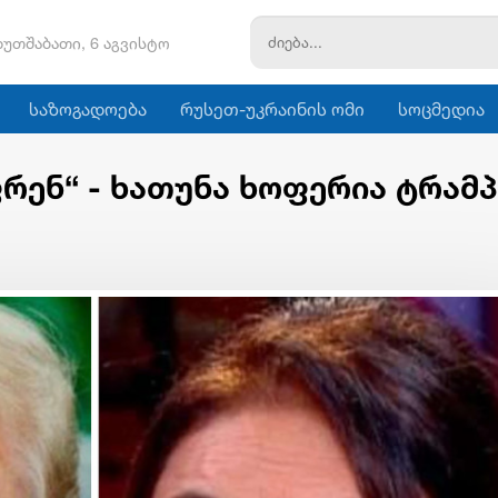
ხუთშაბათი, 6 აგვისტო
საზოგადოება
რუსეთ-უკრაინის ომი
სოცმედია
)ფრენ“ - ხათუნა ხოფერია ტრამ