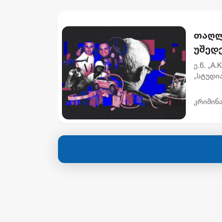
თაღლ
უშედე
მონი
ე.წ. „A
„სტუდი
გამოძი
დაადგინ
კრიმინ