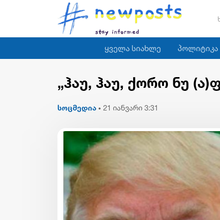
ყველა სიახლე
პოლიტიკა
„ჰაუ, ჰაუ, ქორო ნუ (ა
სოცმედია
21 იანვარი 3:31
•