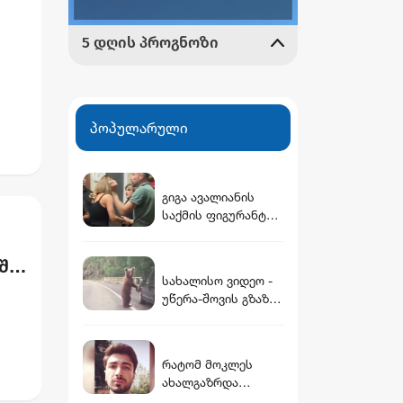
რობის
პოპულარული
გიგა ავალიანის
საქმის ფიგურანტი
არასრულწლოვანი
გოგოები დააკავეს
შა
სახალისო ვიდეო -
უწერა-შოვის გზაზე
ან
დათვის ბელი
დასეირნობს
რატომ მოკლეს
ახალგაზრდა
მასწავლებელი -