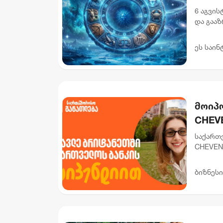
6 აგვი
და გააზ
დღევან
სისტემა
ეს საინ
მოიპ
CHEVE
დაიწ
საქართვ
CHEVENI
შესაბა
ბრიტანე
ბიზნესი