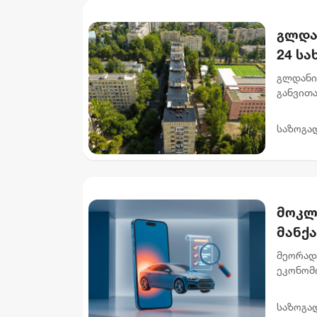
გლდა
24 ს
გლდანი
განვით
სახურავ
მისამარ
საზოგა
მოკლ
მანქ
მეორად
ეკონომ
ხელმის
ავტომობ
საზოგა