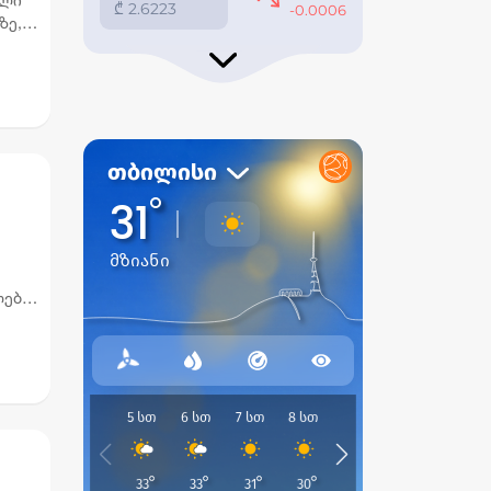
ზე,
ები,
რიან