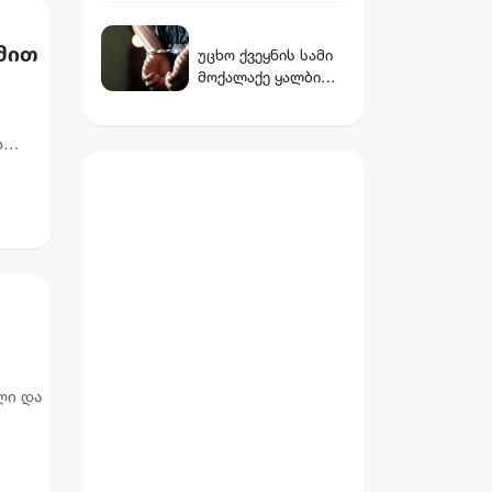
პერიოდში
პარკირებით
მით
უცხო ქვეყნის სამი
სარგებლობა
მოქალაქე ყალბი
უფასოა, ხოლო
დოკუმენტებით
მიწისქვეშა
საქართველოს
გადასასვლელებში
ს
სახელმწიფო
კომერციული
საზღვრის
ფართების
გადაკვეთას
მოიჯარეები
ცდილობდა
გათავისუფლდებიან
გადასახადებისგან
ლი და
ლი