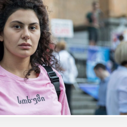
ბიზნესი & ეკონომიკა
ბიზნესი & ეკონომიკა
საქართველოს ბანკის ESG
საქართველოს ბანკ
და მდგრადობის
მობილბანკში ჩატ
ხელმძღვანელმა, ანა
ხმოვანი შეტყობინ
ოსაძემ Partnership 4SDGs
გაგზავნაა შესაძლ
ფორუმზე მდგრადი
დაფინანსების
განვითარების
პერსპექტივებზე ისაუბრა