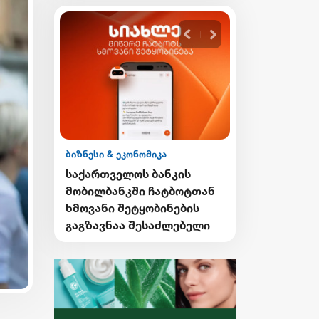
ბიზნესი & ეკონომიკა
ის
საქართველოს ბანკის
ბოტთან
გზავნილების გათამაშების
ების
მეორე კვირის
ებელი
გამარჯვებულები
გამოვლინდნენ