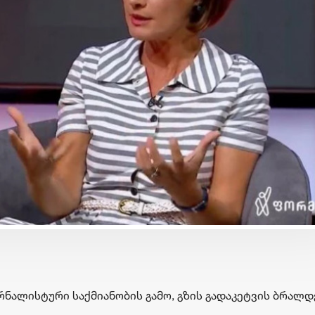
ბიზნესი & ეკონომიკა
ბიზნესი & ეკონომიკა
მისია შესრულებულია:
Euromoney-მ
„ანაგი ქოლაბმა"
საქართველოს ბანკი C
„თბილისის აკრებთან"
კატეგორიაში საუკეთე
კოლაბორაცია წარმატებით
ბანკად დაასახელა
დაასრულა და პროექტის
კორპორატიული
მართვა „თბილისის
სოციალური
აკრების" გუნდს გადააბარა
პასუხისმგებლობის
მიმართულებით
ურნალისტური საქმიანობის გამო, გზის გადაკეტვის ბრალ