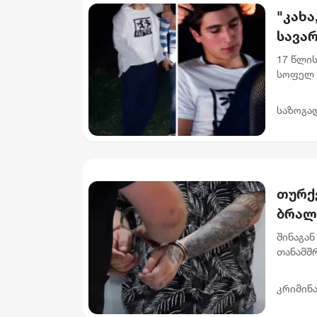
"კახა
სავარ
17 წლის
სოფელ 
იმყოფე
დადიანი
საზოგა
თურქე
ბრალ
კვეთ
შინაგან
თანამშ
ჯგუფურ
მართლსა
კრიმინ