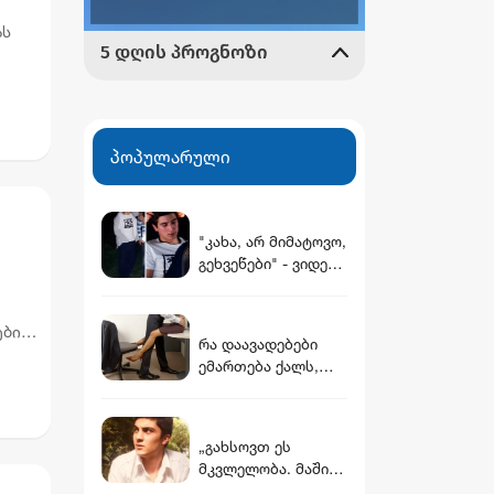
ას
ება
პოპულარული
"კახა, არ მიმატოვო,
გეხვეწები" - ვიდეო,
რომელშიც
სავარაუდოდ 12
წლის წინ
ებით
რა დაავადებები
დაკარგული ბიჭის
ირი
ემართება ქალს,
ხმა ისმის
რომელსაც სექსი არ
აქვს
„გახსოვთ ეს
მკვლელობა. მაშინ
ყველა შეგვძრა