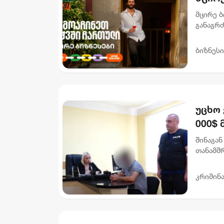
მცირე ბ
განაგრ
წახალის
სპეციალ
ბიზნესი
უცხო 
000$ 
ხელყ
შინაგან
მიმა
თანამშ
ჯგუფის
დააკავეს
კრიმინ