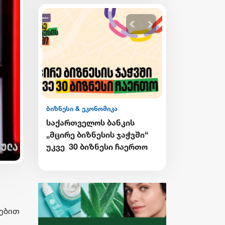
ბიზნესი & ეკონომიკა
ბიზნესი & ეკონომიკ
საქართველოს ბანკის
Wine Square X Lu
EE
„მცირე ბიზნესის ჯაჭვში“
ერთმანეთის
სო
უკვე 30 ბიზნესი ჩაერთო
მხარდასაჭერად 
ბიზნესის ჯაჭვი
გრძელდება
დებით