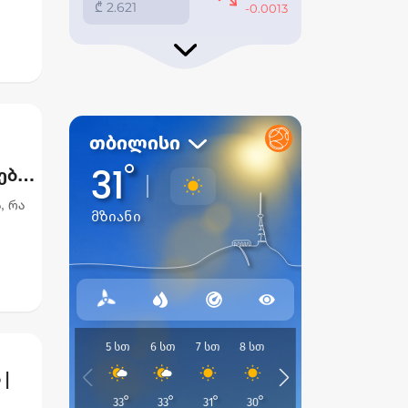
ებს,
, რა
ის
|