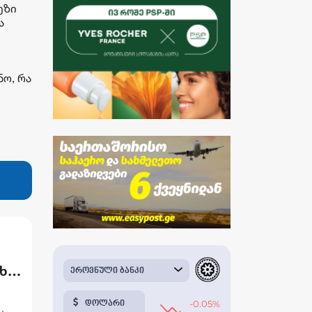
ეზი
ა
ნო, რა
ხა