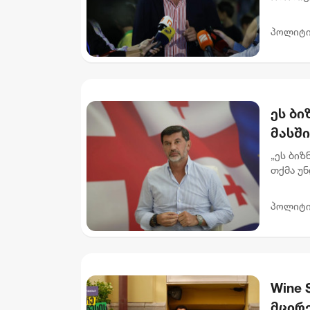
დაწყებ
ჟურნალი
პოლიტი
ეს ბ
მასში
რომე
„ეს ბიზ
"ინტ
თქმა უნ
მოვყვებ
მი...
პოლიტი
Wine 
მცირე