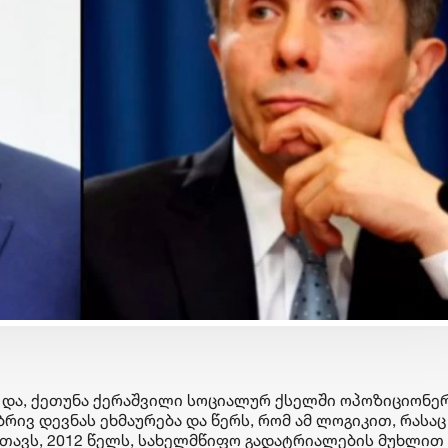
ბიზნესი & ეკონომიკა
ბიზნესი & ეკონომიკა
Wine Square X Lunatic
საქართველოს ბანკ
ერთმანეთის
მობილბანკის მორი
მხარდასაჭერად | მცირე
განახლება - ახალ
ბიზნესის ჯაჭვი
შესაძლებლობები
გრძელდება
მომხმარებლებისთ
ს და, ქეთუნა ქერაშვილი სოციალურ ქსელში ოპოზიციონე
ივ დევნას ეხმაურება და წერს, რომ ამ ლოგიკით, რასაც
რთავს, 2012 წელს, სახელმწიფო გადატრიალების მუხლით