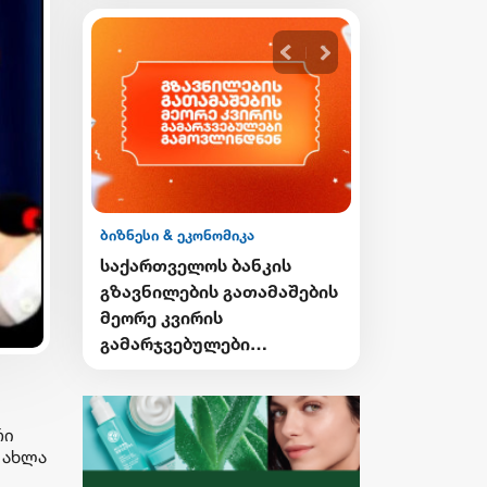
ბიზნესი & ეკონომიკა
ბიზნესი & ეკონ
ის
საქართველოს ბანკის
საქართველო
გი
გზავნილების გათამაშების
Student Card
ი
მეორე კვირის
Card-ის მფ
გამარჯვებულები
ქუთაისში ტ
ვის
გამოვლინდნენ
შეღავათიან
ისარგებლებ
რი
 ახლა