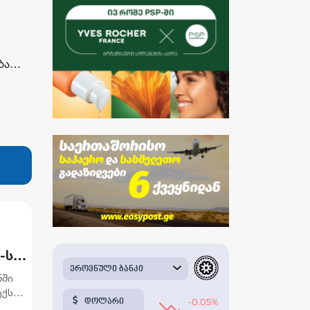
ობა…
-ს
ნში
ქსი,