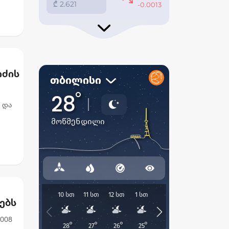
იძის
ბი
 და
ებს
008