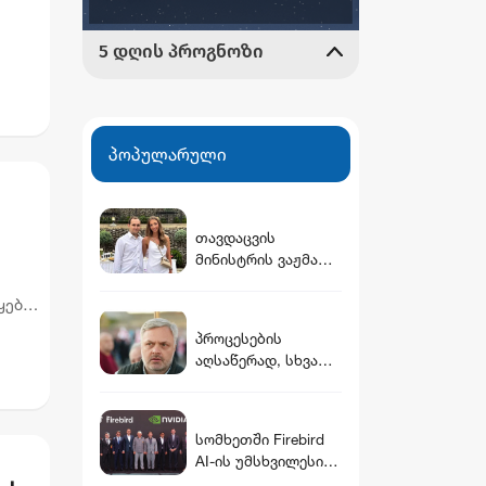
ქის
პოპულარული
თავდაცვის
მინისტრის ვაჟმა
ცოლი მოიყვანა -
ვინ არის დათუნა
ყების
ბურჭულაძის
პროცესების
რჩეული
აღსაწერად, სხვა
სიტყვის გამოყენება
აჯობებდა -
არასდროს
სომხეთში Firebird
მითქვამს, რომ
AI-ის უმსხვილესი
ჩვენები
ინფრასტრუქტურულ