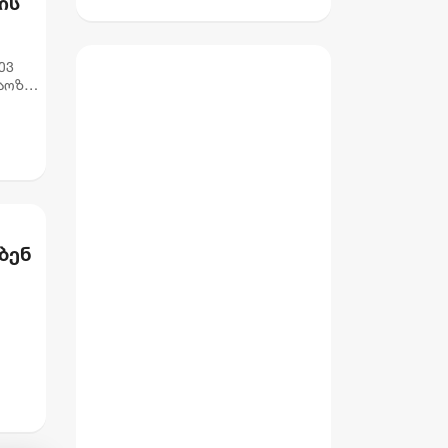
ის
ხელებაწეულს ან
ი კომპლექსი
დატყვევებულს
გაიხსნა — NVIDIA-ს
"ხვრეტდნენ" -
მონაწილეობით $5
ევ
ბარამიძე
მილიარდამდე
აოზე,
ინვესტიცია
განხორციელდება
ბენ
ელს