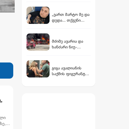
„ვართ მარტო მე და
დედა... თქვენი
იმედი მაქვს...“ -
ონკოპაციენტის
რუსუდანის
მძიმე ავარია და
დასახმარებლად,
ხანძარი ნიუ-
რომელიც საწოლს
იორკში:
მიჯაჭვულ დედას
დაკავებულია 27
მარტო უვლის
წლის ქართველი
გიგა ავალიანის
მძღოლი
საქმის ფიგურანტი
არასრულწლოვანი
გოგოები დააკავეს
,
რს
ილი
ზე,