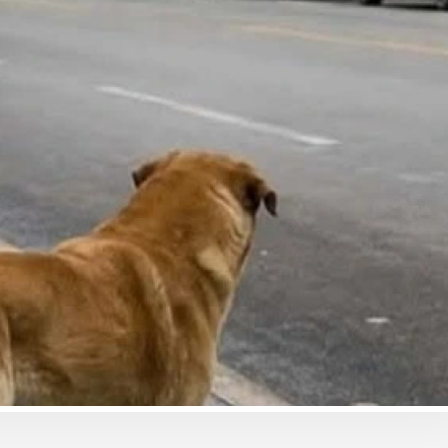
ბიზნესი & ეკონომიკა
ბიზნესი & ეკონომიკა
საქართველოს ბანკის ESG
საქართველოს ბანკ
და მდგრადობის
მობილბანკში ჩატ
ხელმძღვანელმა, ანა
ხმოვანი შეტყობინ
ოსაძემ Partnership 4SDGs
გაგზავნაა შესაძლ
ფორუმზე მდგრადი
დაფინანსების
განვითარების
პერსპექტივებზე ისაუბრა