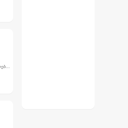
ები,
რიან