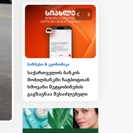
ბიზნესი & ეკონომიკა
ის
საქართველოს ბანკის
ბოტთან
გზავნილების გათამაშების
ების
მეორე კვირის
ებელი
გამარჯვებულები
გამოვლინდნენ