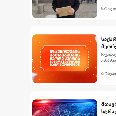
სპეცია
ამბოხის 
საზოგა
საქა
მეორ
საქართ
კამპანი
რომლებმ
როგ...
ბიზნესი
მთავ
სტრა