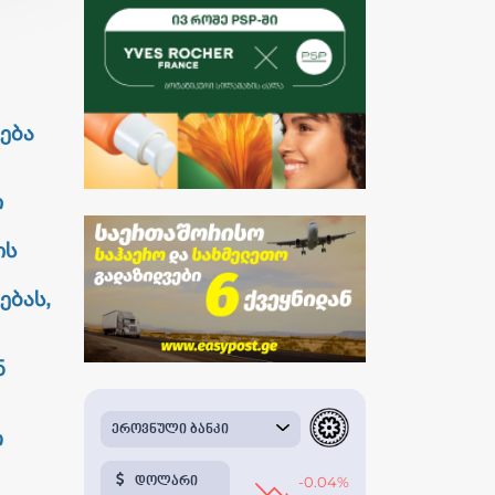
ება
ი
ის
ებას,
ნ
თ