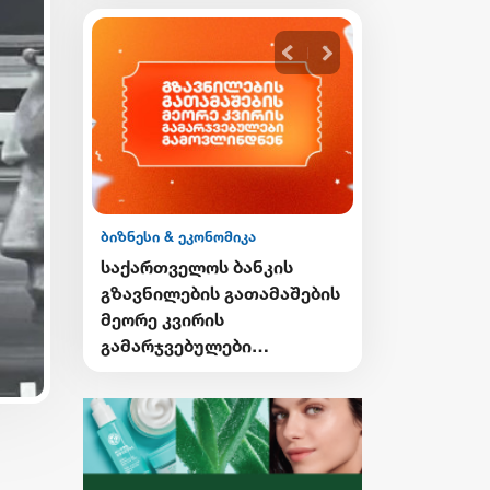
ბიზნესი & ეკონომიკა
ბიზნესი & ეკონ
ის
საქართველოს ბანკის
საქართველო
გი
გზავნილების გათამაშების
Student Card
ი
მეორე კვირის
Card-ის მფ
გამარჯვებულები
ქუთაისში ტ
ვის
გამოვლინდნენ
შეღავათიან
ისარგებლებ