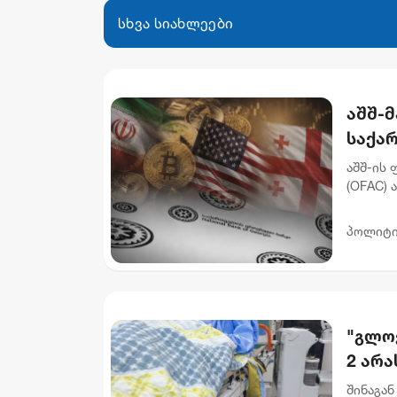
სხვა სიახლეები
აშშ-
საქა
დაასა
აშშ-ის
(OFAC) 
რომელს
გათეთრე
პოლიტი
"გლოვ
2 არ
შინაგან