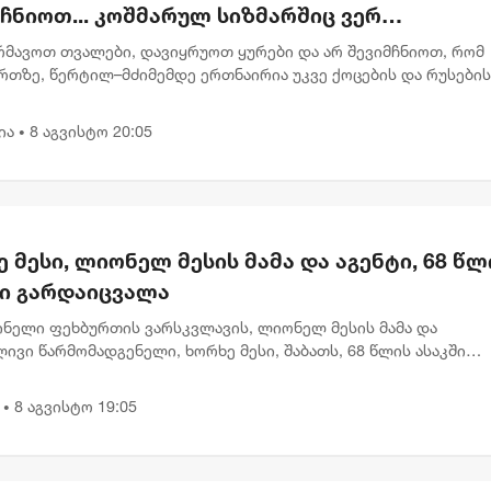
ჩნიოთ... კოშმარულ სიზმარშიც ვერ
ოვიდგენდი - ნინო ჯანგირაშვილი
ბრმავოთ თვალები, დავიყრუოთ ყურები და არ შევიმჩნიოთ, რომ
რთზე, წერტილ–მძიმემდე ერთნაირია უკვე ქოცების და რუსების
დებები აგვისტოს ომზე, რუსოფობიაზე, დასავლეთზე და ზოგადა
ს აღქ...
ია
8 აგვისტო 20:05
•
 მესი, ლიონელ მესის მამა და აგენტი, 68 წლ
ში გარდაიცვალა
ინელი ფეხბურთის ვარსკვლავის, ლიონელ მესის მამა და
ივი წარმომადგენელი, ხორხე მესი, შაბათს, 68 წლის ასაკში
ცვალა. ინფორმაცია არგენტინის ქალაქ როსარიოს სამედიცინო
Sanatorio Cen...
8 აგვისტო 19:05
•