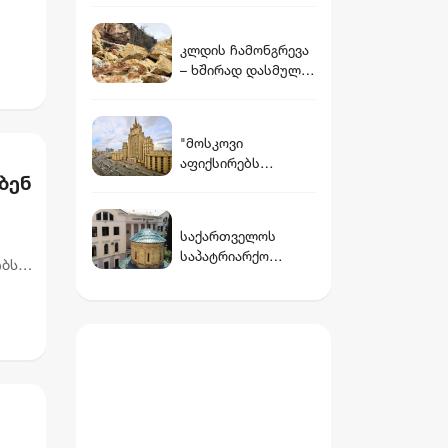
ვინ არის დათუნა
ბურჭულაძის
კლდის ჩამონგრევა
რჩეული
– ხშირად დასმული
კითხვები და
პასუხები
"მოსკოვი
აფიქსირებს
ბენ
ქართულ
საზოგადოებაში
მიმდინარე
საქართველოს
მცდელობებს, 2008
საპატრიარქო
წლის აგვისტოს
ობს
განცხადებას
მოვლენების
ეროთ
ავრცელებს
გადაფასებაზე.
საქართველოს
ხელმძღვანელობის
განცხადებებს
შერიგების
აუცილებლობაზე" -
რუსეთის საგარეო
უწყება