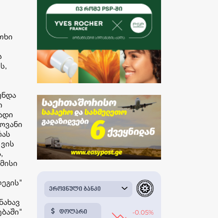
თხი
ს
ს,
უნდა
ი
თადი
ლოვანი
რას
 ვის
,
მისი
ლეგის"
ნახავ
ებაში"