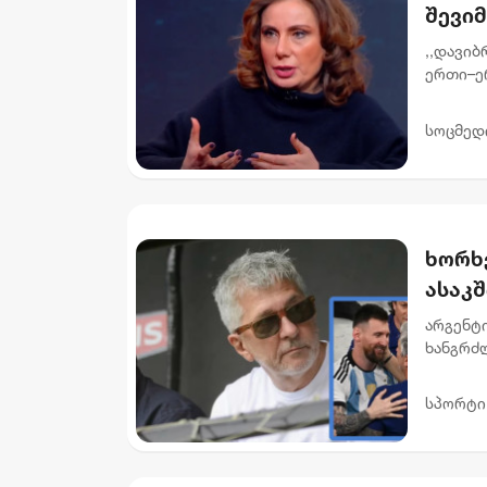
შევიმ
წარმ
,,დავი
ერთი–ე
განცხა
სამყარო
სოცმედ
ხორხე
ასაკ
არგენტ
ხანგრძლ
გარდაი
ცენტრმა 
სპორტი