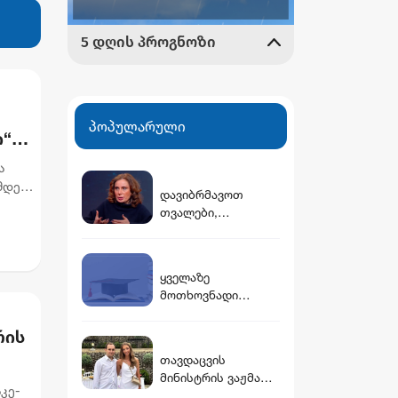
პოპულარული
ი“
ა
მდეგ,
დავიბრმავოთ
თვალები,
დავიყრუოთ ყურები
და არ
შევიმჩნიოთ...
ყველაზე
კოშმარულ
მოთხოვნადი
სიზმარშიც ვერ
ფაკულტეტები
წარმოვიდგენდი -
საქართველოში
რის
ნინო ჯანგირაშვილი
თავდაცვის
მინისტრის ვაჟმა
კე-
ცოლი მოიყვანა -