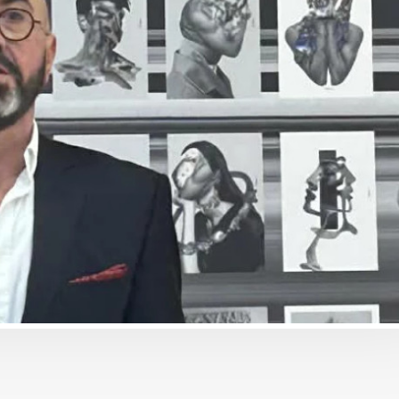
ბიზნესი & ეკონომიკა
ბიზნესი & ეკონომიკა
Wine Square X Lunatic
საქართველოს ბანკ
ერთმანეთის
მობილბანკის მორი
მხარდასაჭერად | მცირე
განახლება - ახალ
ბიზნესის ჯაჭვი
შესაძლებლობები
გრძელდება
მომხმარებლებისთ