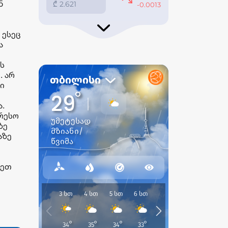
ნ
 ესეც
ა
ის
. არ
რი
ა.
ერესო
ზე
აზე
თ
იეთ