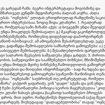
 ეს გარედან ჩანს. ბევრი ინტერპრეტაცია მოვისმინე და
ან მმართველ გუნდში მდგომარეობა ძალიან აიჭრა. ახლა
ღებას. "ოცნების" ელიტას ერთდროულად რამდენიმე საკი
ერთო ინტერესისაა, ზოგიც შიდა კლანური. 1. რეალურად
 რომელსაც სამი მიზანი აქვს: ა) ბიუჯეტში უნდა შევიდე
რ უნდა მოაკლდეს შემოსავალი; გ.) მკაცრად გაკონტროლდე
ა ბიზნესმენებმა, რომლებიც დიდებულად დაპორტირდნენ
ნსონ ოპოზიცია;2. ამ ამოცანების შესასრულებლად, უკვე
ა, გადაწყდა შემოსავლების სამსახურის გამოყენება: ა.) 
 საბიუჯეტო შემოსავლებს; ბ.) შესაძლებლობის ფარგლებშ
ავი სალაროს შევსების საშუალება უნდა გახდეს; 3. ძირი
ეობის, სამედიცინო და საამშენებლო ბიზნესი; მნიშიშვნ
 უნდა მოხდეს მცირე ბიზნესზე;ჩამოთვლილის გაშიფრვ
იხვდებით და მიიღებთ ინფორმაციებს - სად რა ხდება და
თ საინტერესოდ გამოიყურება სვანეთში მაინინიგის თემა
ბაა. "ოცნებაში" საუბრობენ თუ კონკრეტულად, რომელი 
იწირა" ვიქტორ ჯაფარიძე. ვინ "დადო" სქემა და ვინ უნდა
აქ ჩემი პერსონალური პოზიცია სეირის მაყურებელია "კო
ი კლანი ნახავს ცხადია.)საკმაოდ საინტერესო პროცესს
 დროს. მით უფრო, რამდენიმეს მფლობელთან (აქაც შევი
რ ვიდარდებ), მიუხედავად "დალაგებულობისა" თავად "ოცნ