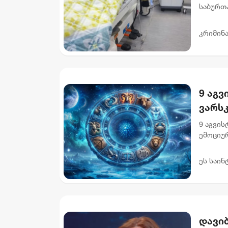
საბურთ
ჩადენი
არასრულ
კრიმინ
9 აგვ
ვარს
9 აგვი
ემოციურ
ხელს. 
აჩქარებუ
ეს საინ
დავი