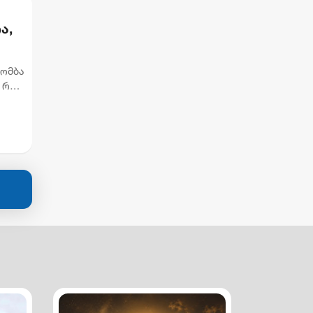
ა,
ბომბა
 რომ,
მ...