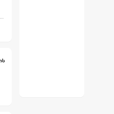
დ,
ის