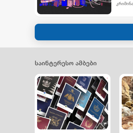
დაადგინ
კრიმინ
საინტერესო ამბები