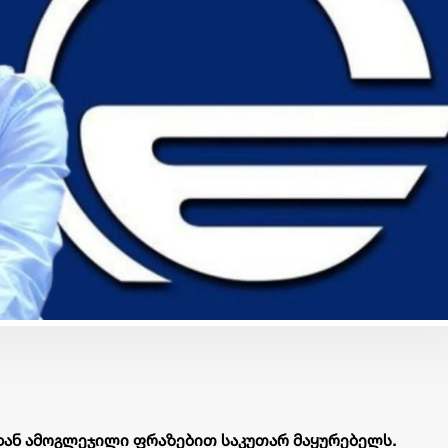
ბიზნესი & ეკონომიკა
ბიზნესი & ეკონომიკა
საქართველოს ბანკის ESG
საქართველოს ბანკ
და მდგრადობის
მობილბანკში ჩატ
ხელმძღვანელმა, ანა
ხმოვანი შეტყობინ
ოსაძემ Partnership 4SDGs
გაგზავნაა შესაძლ
ფორუმზე მდგრადი
დაფინანსების
განვითარების
პერსპექტივებზე ისაუბრა
დან ამოგლეჯილი ფრაზებით საკუთარ მაყურებელს.