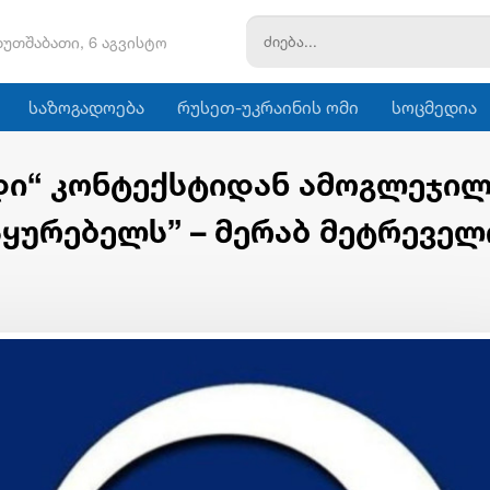
ხუთშაბათი, 6 აგვისტო
საზოგადოება
რუსეთ-უკრაინის ომი
სოცმედია
დი“ კონტექსტიდან ამოგლეჯი
ყურებელს” – მერაბ მეტრეველ