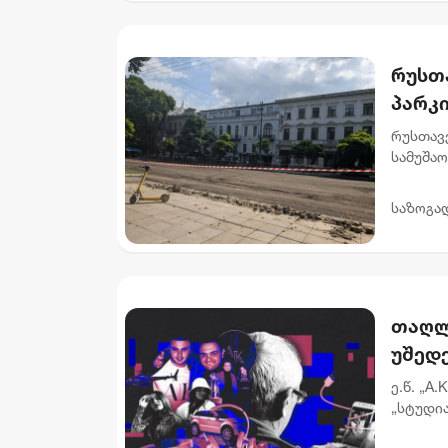
რუსთ
პარკ
გადა
რუსთავ
მოიჯ
სამუშაო
მოქალაქ
მიწისქვ
საზოგა
თაღლ
უშედე
მონი
ე.წ. „A
„სტუდი
გამოძი