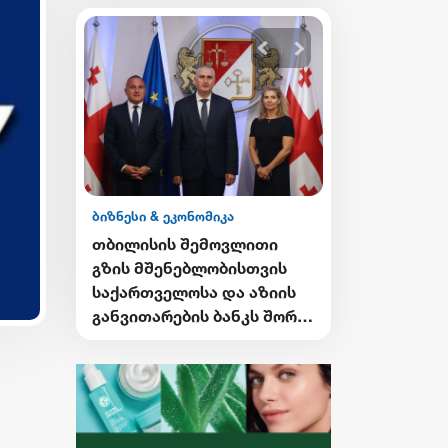
ბიზნესი & ეკონომიკა
ბიზნესი & ეკონ
ის
თბილისის შემოვლითი
მოიპოვე სა
ბოტთან
გზის მშენებლობისთვის
ბანკის სტიპ
ების
საქართველოსა და აზიის
CHEVENING-
ებელი
განვითარების ბანკს შორის
პროგრამაში 
სასესხო შეთანხმება
განაცხადები
გაფორმდა
დაიწყო