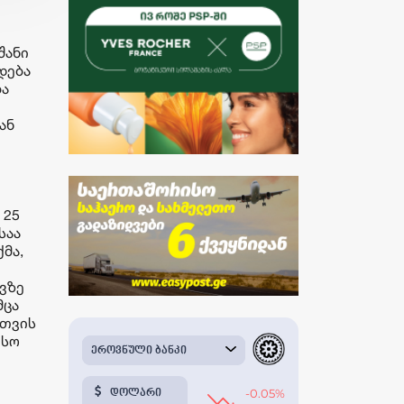
შანი
დება
ბა
ან
 25
საა
მა,
ვზე
მცა
სთვის
ისო