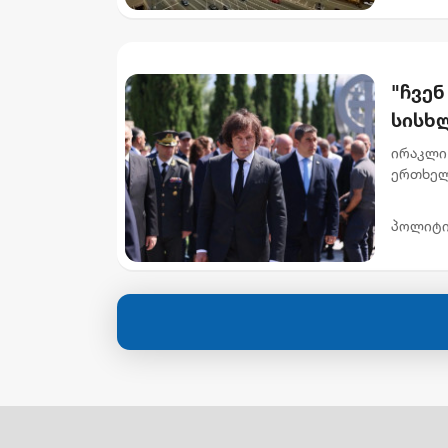
"ჩვე
სისხლ
აგვი
ირაკლი 
ერთხელ
ჟურნალი
სააკაშვ
პოლიტი