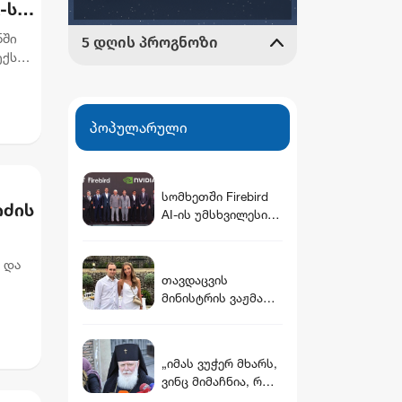
-ს
ნში
ქსი,
პოპულარული
სომხეთში Firebird
იძის
AI-ის უმსხვილესი
ინფრასტრუქტურულ
ი კომპლექსი
ბი
 და
გაიხსნა — NVIDIA-ს
თავდაცვის
მონაწილეობით $5
მინისტრის ვაჟმა
მილიარდამდე
ცოლი მოიყვანა -
ინვესტიცია
ვინ არის დათუნა
განხორციელდება
ბურჭულაძის
„იმას ვუჭერ მხარს,
რჩეული
ვინც მიმაჩნია, რომ
კარგია, აბა ცუდს ჰო