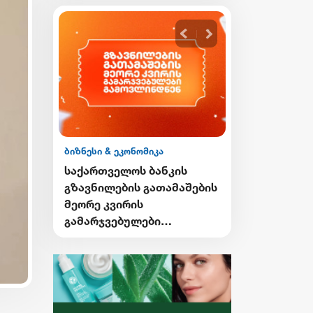
ბიზნესი & ეკონომიკა
ბიზნესი & ეკონ
ის
საქართველოს ბანკის
საქართველო
გი
გზავნილების გათამაშების
Student Card
ი
მეორე კვირის
Card-ის მფ
გამარჯვებულები
ქუთაისში ტ
ვის
გამოვლინდნენ
შეღავათიან
ისარგებლებ