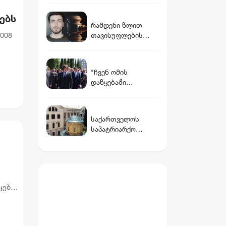
არ დავუჭერ მხარს“
ებს
- მიტროპოლიტი
რამდენი წლით
ანტონი
008
თავისუფლების
აღკვეთას
ითვალისწინებს
ქის
გიგა ავალიანის
"ჩვენ ომის
საქმეზე
დაწყებაში
არასრულწლოვნები
ვადანაშაულებთ
სთვის წაყენებული
სააკაშვილის
ბრალდება
სისხლიან რეჟიმს" -
საქართველოს
კობახიძის
საპატრიარქო
განცხადებები 8
განცხადებას
აგვისტოს ძმათა
ავრცელებს
სასაფლაოზე
ყების