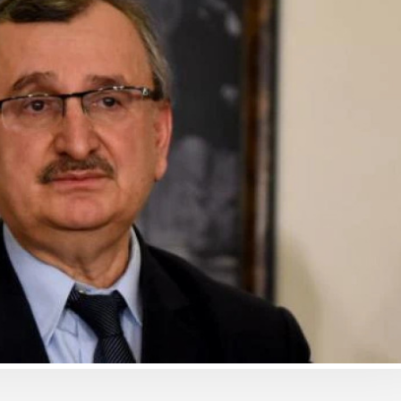
ბიზნესი & ეკონომიკა
ბიზნესი & ეკონომიკა
Wine Square X Lunatic
საქართველოს ბანკ
ერთმანეთის
მობილბანკის მორი
მხარდასაჭერად | მცირე
განახლება - ახალ
ბიზნესის ჯაჭვი
შესაძლებლობები
გრძელდება
მომხმარებლებისთ