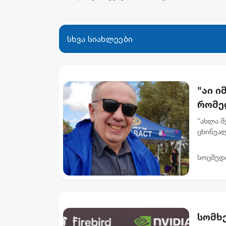
სხვა სიახლეები
"აი ი
რომე
ხელმო
"ახლა მ
ცხინვალ
არსებო
სოცმედ
სომხე