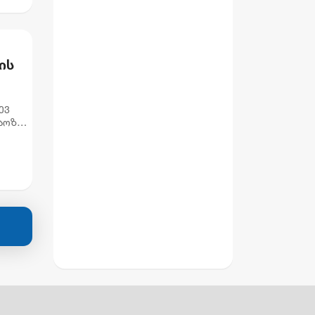
ის
ევ
აოზე,