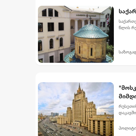
საქა
საქართვ
წლის რუ
ტკივილ
მიერ მშო
საზოგა
"მოს
მიმდ
მოვლ
რუსეთის
ხელმ
დაკავში
განცხად
აუცილ
საზოგად
პოლიტი