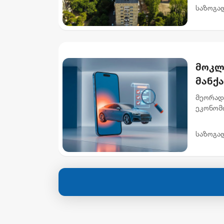
მისამარ
საზოგა
მოკლ
მანქ
მეორად
ეკონომ
ხელმის
ავტომობ
საზოგა