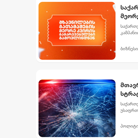
საქა
მეორ
საქართ
კამპანი
რომლებმ
როგ...
ბიზნესი
მთავ
სტრა
დაშა
საქართ
ით შ
უსაფრთ
2030 წ
დაღუპუ
პოლიტი