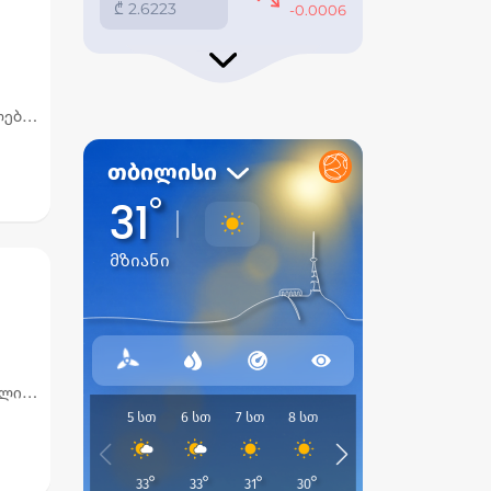
ები,
რიან
ელიც