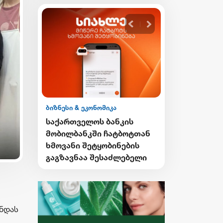
ბიზნესი & ეკონომიკა
ბიზნესი & ეკონ
ის ESG
საქართველოს ბანკის
საქართველო
მობილბანკში ჩატბოტთან
გზავნილების
ნა
ხმოვანი შეტყობინების
მეორე კვირი
 4SDGs
გაგზავნაა შესაძლებელი
გამარჯვებუ
ი
გამოვლინდნ
საუბრა
ანდას