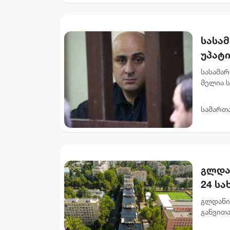
სასა
უპატ
სასამა
მელია 
მოსამა
და 6 თვ
სამართ
გლდა
24 ს
გლდანი
განვით
სახურავ