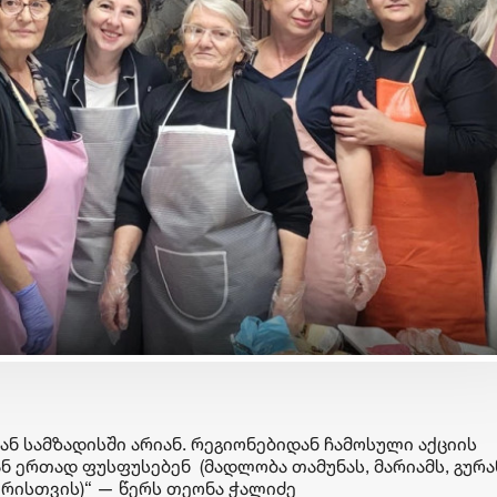
ბიზნესი & ეკონომიკა
ბიზნესი & ეკონომიკა
საქართველოს ბანკის
საქართველოს ბანკ
„მცირე ბიზნესის ჯაჭვში“
და მდგრადობის
უკვე 30 ბიზნესი ჩაერთო
ხელმძღვანელმა, ა
ოსაძემ Partnership
ფორუმზე მდგრად
დაფინანსების
განვითარების
ნ სამზადისში არიან. რეგიონებიდან ჩამოსული აქციის
პერსპექტივებზე ი
 ერთად ფუსფუსებენ (მადლობა თამუნას, მარიამს, გურ
ერისთვის)“ — წერს თეონა ჭალიძე