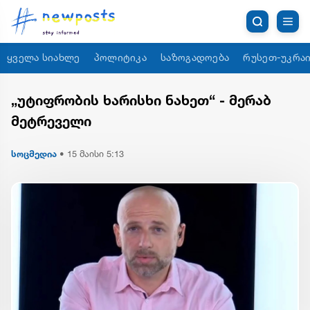
ყველა სიახლე
პოლიტიკა
საზოგადოება
რუსეთ-უკრაი
„უტიფრობის ხარისხი ნახეთ“ - მერაბ
მეტრეველი
სოცმედია
•
15 მაისი 5:13