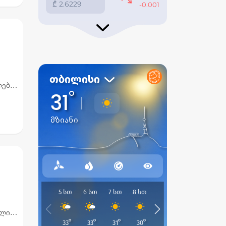
ები,
რიან
ელიც