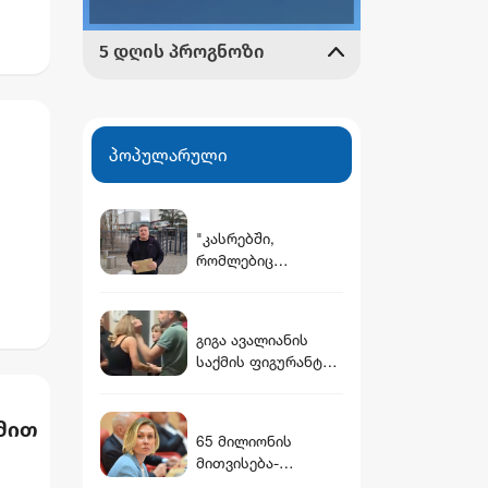
პოპულარული
"კასრებში,
რომლებიც
ით
დამარხულია
იალნოს მთაზე,
კახეთში, დევს
გიგა ავალიანის
მუხროვანის ბაზაზე
საქმის ფიგურანტი
მომხდარი
არასრულწლოვანი
საიდუმლო
გოგოები დააკავეს
ვიდეოჩანაწერები,
მით
რომელიც
65 მილიონის
ყველაფერს ფარდას
მითვისება-
ახდის"
გაფლანგვის საქმე -