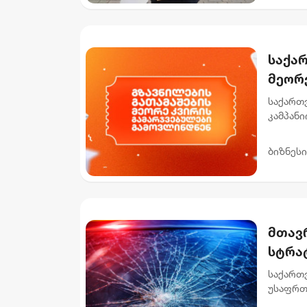
საქა
მეორ
საქართ
კამპანი
რომლებმ
როგ...
ბიზნესი
მთავ
სტრა
დაშა
საქართ
ით შ
უსაფრთ
2030 წ