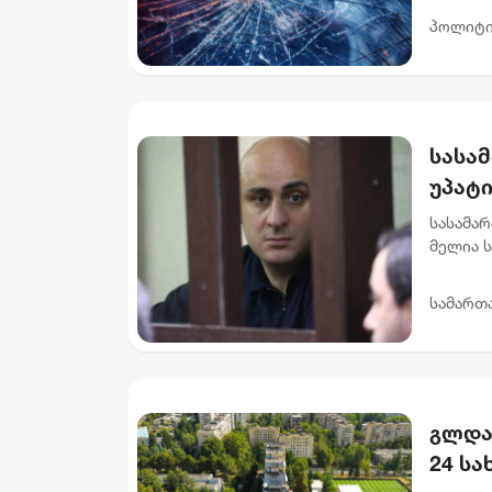
დაღუპუ
პოლიტი
სასა
უპატ
სასამა
მელია 
მოსამა
და 6 თვ
სამართ
გლდა
24 ს