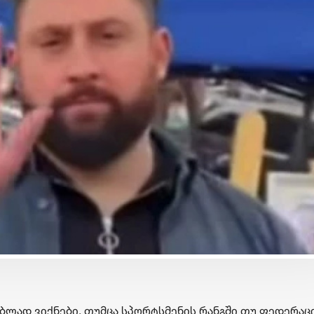
ბიზნესი & ეკონომიკა
ბიზნესი & ეკონომიკა
საქართველოს ბანკის
საქართველოს ბანკ
„მცირე ბიზნესის ჯაჭვში“
და მდგრადობის
უკვე 30 ბიზნესი ჩაერთო
ხელმძღვანელმა, ა
ოსაძემ Partnership
ფორუმზე მდგრად
დაფინანსების
განვითარების
პერსპექტივებზე ი
ბლად ვიქნები, თუმცა სპორტსმენის რანგში თუ ფედერაც