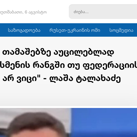
ხუთშაბათი, 6 აგვისტო
საზოგადოება
რუსეთ-უკრაინის ომი
სოცმედია
რ თამაშებზე აუცილებლად
ტსმენის რანგში თუ ფედერაციი
არ ვიცი" - ლაშა ტალახაძე