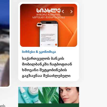
ბიზნესი & ეკონომიკა
ბიზნესი & ეკონ
ის ESG
საქართველოს ბანკის
საქართველო
მობილბანკში ჩატბოტთან
გზავნილების
ნა
ხმოვანი შეტყობინების
მეორე კვირი
 4SDGs
გაგზავნაა შესაძლებელი
გამარჯვებუ
ი
გამოვლინდნ
საუბრა
იის