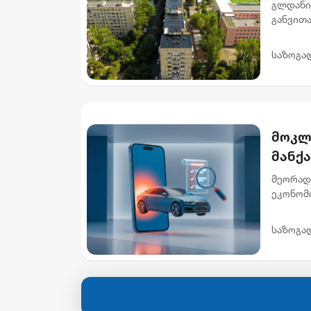
გლდანი
განვით
სახურავ
მისამარ
საზოგა
მოკლ
მანქ
მეორად
ეკონომ
ხელმის
ავტომობ
საზოგა