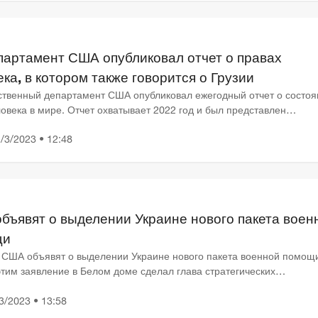
партамент США опубликовал отчет о правах
ка, в котором также говорится о Грузии
ственный департамент США опубликовал ежегодный отчет о состоя
овека в мире. Отчет охватывает 2022 год и был представлен
етарем Энтони Блинкеном. В документе рассматривается си...
/3/2023 • 12:48
бъявят о выделении Украине нового пакета воен
щи
 США объявят о выделении Украине нового пакета военной помощи
этим заявление в Белом доме сделал глава стратегических
каций Совета национальной безопасности Джон Кирби. По инф...
3/2023 • 13:58