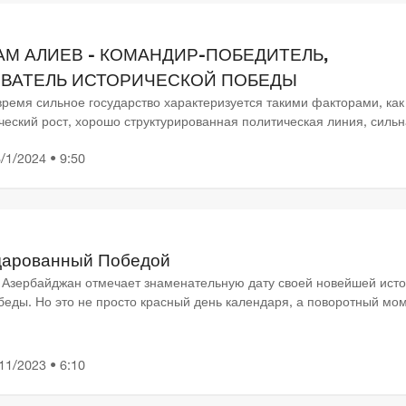
АМ АЛИЕВ - КОМАНДИР-ПОБЕДИТЕЛЬ,
ВАТЕЛЬ ИСТОРИЧЕСКОЙ ПОБЕДЫ
время сильное государство характеризуется такими факторами, как
ческий рост, хорошо структурированная политическая линия, силь
оциальное обеспечение и т.д. Но во главе всех эт...
/1/2024 • 9:50
Общество
Общество
из
министром образования
После травли в соцс
х
Грузии стал Георгий
писатель Дато Тура
Амилахвари
попал в больницу
дарованный Победой
 Азербайджан отмечает знаменательную дату своей новейшей исто
беды. Но это не просто красный день календаря, а поворотный мом
нания сути которого невозможно составить ад...
11/2023 • 6:10