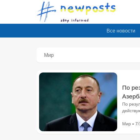
Все новости
Мир
По ре
Азерб
Алиев
По резу
действу
проведе
Мир
7/
•