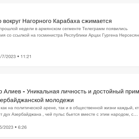
о вокруг Нагорного Карабаха сжимается
 прошлой недели в армянском сегменте Телеграмм появились
ия со ссылкой на госминистра Республики Арцах Гургена Нерсесян
ниях, проведенных в руководстве непризнанной республики...
/7/2023 • 11:21
р Алиев - Уникальная личность и достойный при
зербайджанской молодежи
как на политической арене, так и в общественной жизни каждый, кт
 дух Азербайджана , чей пульс бьется вместе с этим народом, с
чным уважением и благоговением вспоминает великог...
5/2023 • 6:26