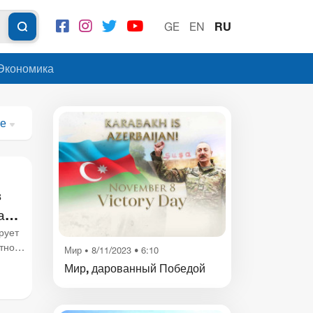
GE
EN
RU
 Экономика
те
в
ам
рует
тно
Мир
8/11/2023 • 6:10
•
Мир, дарованный Победой