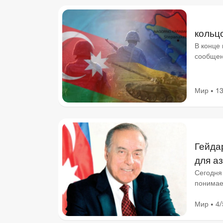
кольц
В конце
сообщен
обсужде
Мир
13
•
Гейда
для а
Сегодня 
понимает
бесконе
Мир
4/
•