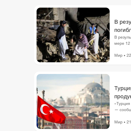
В рез
погиб
В резул
мере 12
землетр
Мир
22
•
Турци
проду
«Турция
— сообщ
распрос
Мир
21
•