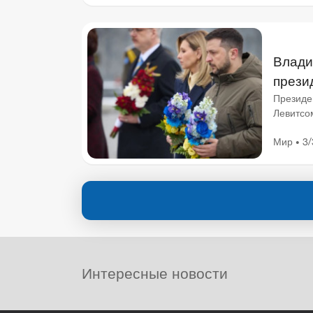
Влади
прези
Президе
Левитсо
двух стр
Мир
3/
•
Интересные новости