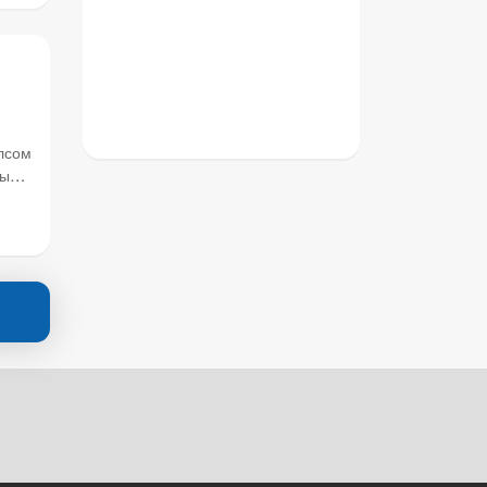
лсом
ты