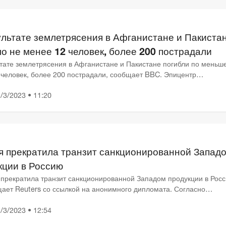
ультате землетрясения в Афганистане и Пакиста
ло не менее 12 человек, более 200 пострадали
ьтате землетрясения в Афганистане и Пакистане погибли по меньш
 человек, более 200 пострадали, сообщает BBC. Эпицентр
ясения мощностью 6,5 магнитуды был зафиксирован в северо-во...
/3/2023 • 11:20
я прекратила транзит санкционированной Запад
кции в Россию
 прекратила транзит санкционированной Западом продукции в Росс
ает Reuters со ссылкой на анонимного дипломата. Согласно
траненной информации, правительство Турции предоставило...
/3/2023 • 12:54