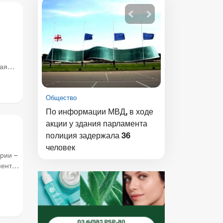
ная
Общество
Общество
етях
По информации МВД, в ходе
Для прочного 
швили
акции у здания парламента
нужно сосред
полиция задержала 36
обеспечении 
человек
права и реали
рии –
переговоров 
ент,
Арменией и А
а не создават
угоду агресси
сепаратизма