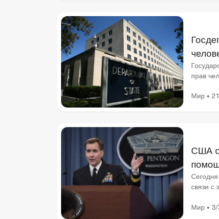
Госде
челове
Государ
прав чел
госсекр
Мир
21
•
США о
помо
Сегодня
связи с 
коммуни
Мир
3/
•