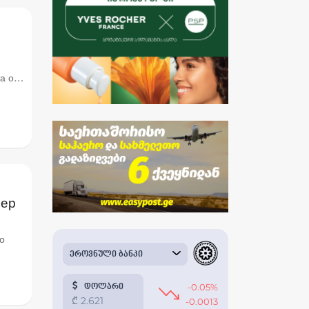
а об
мер
о