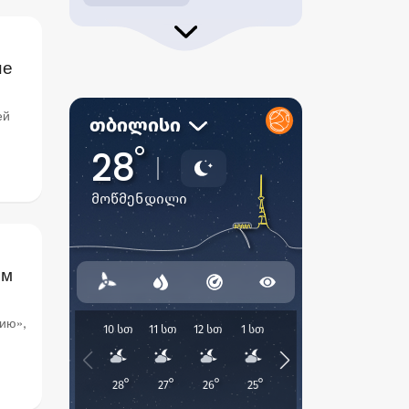
не
ей
ом
ию»,