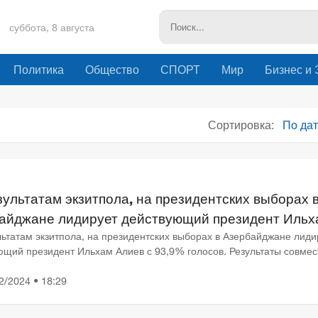
суббота, 8 августа
Политика
Общество
СПОРТ
Мир
Бизнес и
Сортировка:
По да
зультатам экзитпола, на президентских выборах 
айджане лидирует действующий президент Ильх
 с 93,9% голосов
льтатам экзитпола, на президентских выборах в Азербайджане лиди
ющий президент Ильхам Алиев с 93,9% голосов. Результаты совмес
нного экзитпола публикуют азербайджанская «Ли...
2/2024 • 18:29