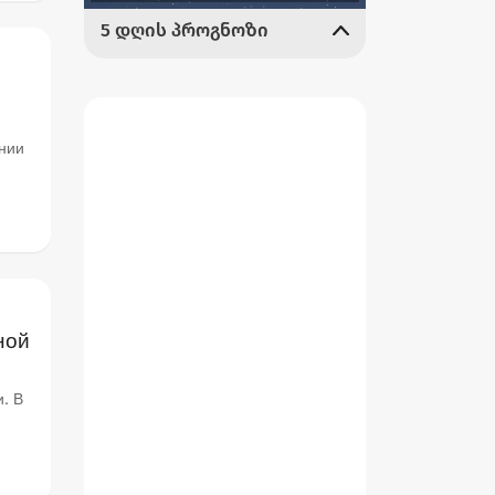
нии
ной
. В