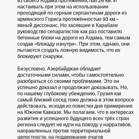
из своего Агдама протяжённостью 26 км. И
настаивать при этом на использовании
проходящей по горным серпантинам дороги из
армянского Гориса протяжённостью 93 км –
явный диссонанс. Но засевшее в Карабахе
руководство сепаратистов как раз поставило
бетонные блоки на дороге из Агдама, тем самым
создав «блокаду изнутри». При этом, однако, они
пытаются создать ложную видимость, что их
блокируют снаружи.
Безусловно, Азербайджан обладает
достаточными силами, чтобы самостоятельно
разобраться со своими проблемами. Это он
успешно доказал и продолжает доказывать. Но,
по нашему глубокому убеждению, Грузия как
самый близкий сосед тоже должна в этом вопросе
действовать, исходя из повестки дня примирения
на Южном Кавказе. Мы полагаем, что в интересах
развития и успешного будущего всех трёх стран
региона следует не идти на поводу у нарративов,
направленных против территориальной
целостности, на поддержание очагов