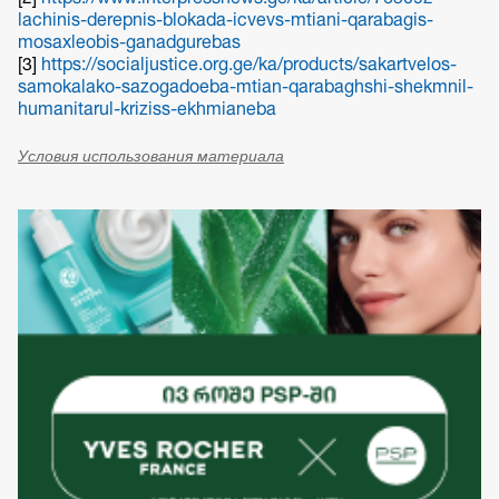
lachinis-derepnis-blokada-icvevs-mtiani-qarabagis-
mosaxleobis-ganadgurebas
[3]
https://socialjustice.org.ge/ka/products/sakartvelos-
samokalako-sazogadoeba-mtian-qarabaghshi-shekmnil-
humanitarul-kriziss-ekhmianeba
Условия использования материала