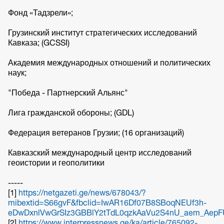
Фонд «Тадзрели»;
Грузинский институт стратегических исследований
Кавказа; (GCSSI)
Академия международных отношений и политических
наук;
"Победа - Партнерский Альянс"
Лига гражданской обороны; (GDL)
Федерация ветеранов Грузии; (16 организаций)
Кавказский международный центр исследований
геоистории и геополитики
-----
[1]
https://netgazeti.ge/news/678043/?
mibextid=S66gvF&fbclid=IwAR16Df07B8SBoqNEUf3h-
eDwDxnlVwGrSIz3GBBlY2tTdL0qzkAaVu2S4nU_aem_AepFU
[2]
https://www.interpressnews.ge/ka/article/765092-