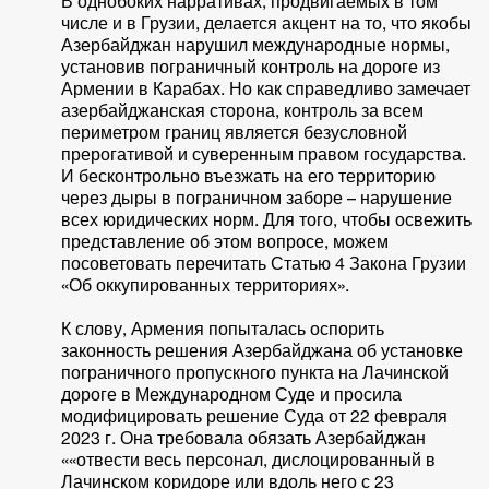
В однобоких нарративах, продвигаемых в том
числе и в Грузии, делается акцент на то, что якобы
Азербайджан нарушил международные нормы,
установив пограничный контроль на дороге из
Армении в Карабах. Но как справедливо замечает
азербайджанская сторона, контроль за всем
периметром границ является безусловной
прерогативой и суверенным правом государства.
И бесконтрольно въезжать на его территорию
через дыры в пограничном заборе – нарушение
всех юридических норм. Для того, чтобы освежить
представление об этом вопросе, можем
посоветовать перечитать Статью 4 Закона Грузии
«Об оккупированных территориях».
К слову, Армения попыталась оспорить
законность решения Азербайджана об установке
пограничного пропускного пункта на Лачинской
дороге в Международном Суде и просила
модифицировать решение Суда от 22 февраля
2023 г. Она требовала обязать Азербайджан
««отвести весь персонал, дислоцированный в
Лачинском коридоре или вдоль него с 23