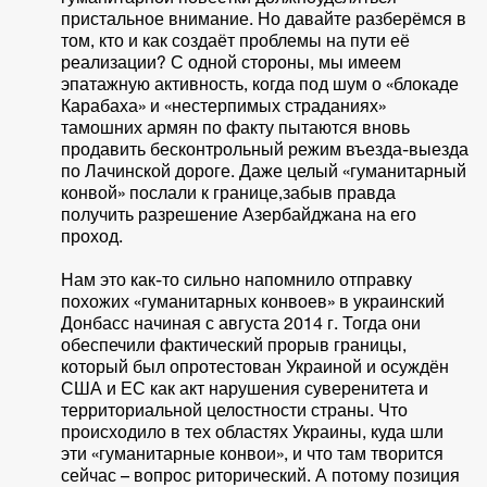
пристальное внимание. Но давайте разберёмся в
том, кто и как создаёт проблемы на пути её
реализации? С одной стороны, мы имеем
эпатажную активность, когда под шум о «блокаде
Карабаха» и «нестерпимых страданиях»
тамошних армян по факту пытаются вновь
продавить бесконтрольный режим въезда-выезда
по Лачинской дороге. Даже целый «гуманитарный
конвой» послали к границе,забыв правда
получить разрешение Азербайджана на его
проход.
Нам это как-то сильно напомнило отправку
похожих «гуманитарных конвоев» в украинский
Донбасс начиная с августа 2014 г. Тогда они
обеспечили фактический прорыв границы,
который был опротестован Украиной и осуждён
США и ЕС как акт нарушения суверенитета и
территориальной целостности страны. Что
происходило в тех областях Украины, куда шли
эти «гуманитарные конвои», и что там творится
сейчас – вопрос риторический. А потому позиция