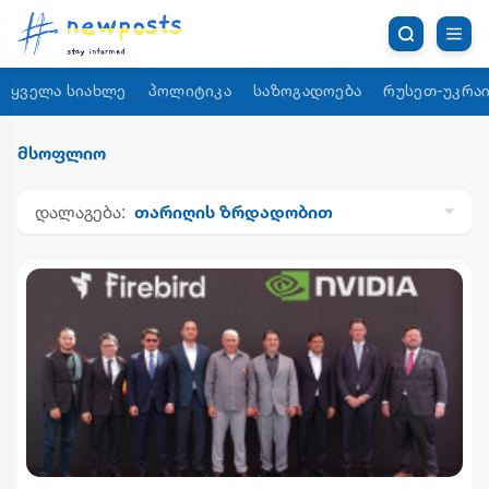
ყველა სიახლე
პოლიტიკა
საზოგადოება
რუსეთ-უკრაი
მსოფლიო
დალაგება:
თარიღის ზრდადობით