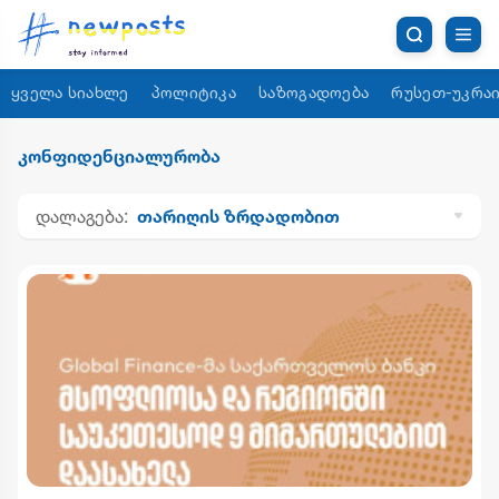
ყველა სიახლე
პოლიტიკა
საზოგადოება
რუსეთ-უკრაი
კონფიდენციალურობა
დალაგება:
თარიღის ზრდადობით