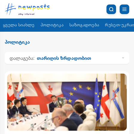
ყველა სიახლე
პოლიტიკა
საზოგადოება
რუსეთ-უკრაი
პოლიტიკა
დალაგება:
თარიღის ზრდადობით