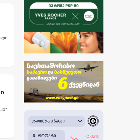
ული
პირი
რი
კე-
ს