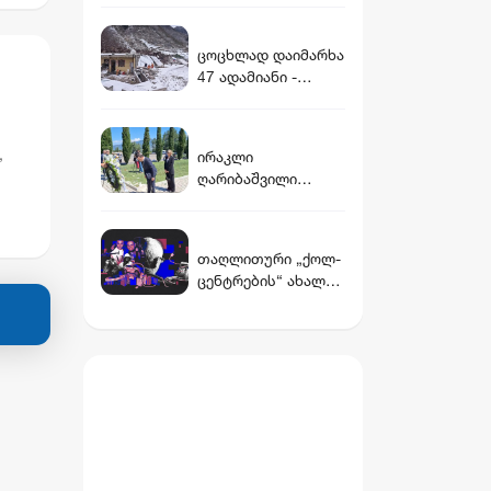
უცნობი ფაქტები
„გაღმა ნაპირის“
ცოცხლად დაიმარხა
მთავარი გმირის
47 ადამიანი -
ცხოვრებიდან
მეწყერი ჩინეთში
,
ირაკლი
ღარიბაშვილი
ელი
მუხათგვერდის
ძმათა სასაფლაოზე
მარტო მივიდა
თაღლითური „ქოლ-
ცენტრების“ ახალი
მისამართი და
უშედეგო გამოძიება
- რა აღმოაჩინა
„სტუდია
მონიტორმა“