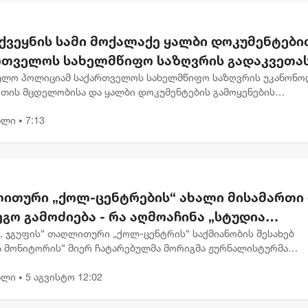
 ქვეყნის სამი მოქალაქე ყალბი დოკუმენტები
რთველოს სახელმწიფო საზღვრის გადაკვეთა
ობდა
ულო პოლიციამ საქართველოს სახელმწიფო საზღვრის უკანონო
ეთის მცდელობისა და ყალბი დოკუმენტების გამოყენების
ით უცხო ქვეყნის სამი მოქალაქე დააკავაშინაგან საქმეთა
ალი
7:13
ტროს საპატრულო პო...
•
ბიზნესი & ეკონომიკა
ბიზნესი & ეკონომიკა
საქართველოს ბანკის
საქართველოს ბანკ
„მცირე ბიზნესის ჯაჭვში“
და მდგრადობის
ითური „ქოლ-ცენტრების“ ახალი მისამართი
უკვე 30 ბიზნესი ჩაერთო
ხელმძღვანელმა, ა
გო გამოძიება - რა აღმოაჩინა „სტუდია
ოსაძემ Partnership
ფორუმზე მდგრად
ტორმა“
.K. ჯგუფის“ თაღლითური „ქოლ-ცენტრის“ საქმიანობის შესახებ
ა მონიტორის“ მიერ ჩატარებულმა მორიგმა ჟურნალისტურმა
დაფინანსების
ებამ 6-თვიანი თვალთვალისა და დოკუმენტების ანალიზის შედ
განვითარების
ალი
5 აგვისტო 12:02
ა, რომ...
•
პერსპექტივებზე ი