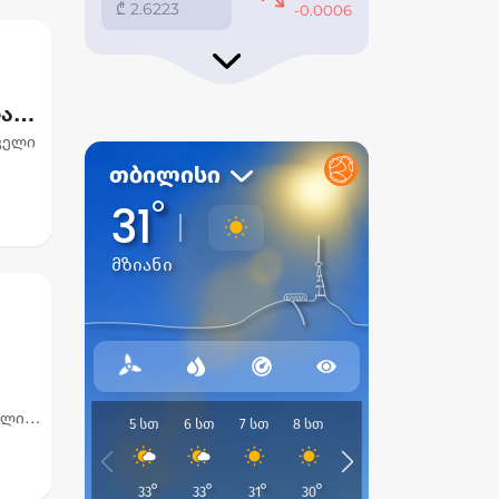
და
ველი
ოლის