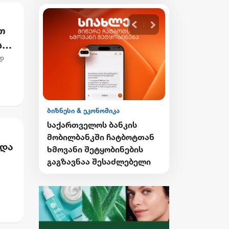
თ
ს
დ
ბიზნესი & ეკონომიკა
ბიზნესი & ეკონ
ის ESG
საქართველოს ბანკის
საქართველო
მობილბანკში ჩატბოტთან
გზავნილების
 და
ნა
ხმოვანი შეტყობინების
მეორე კვირი
 4SDGs
გაგზავნაა შესაძლებელი
გამარჯვებუ
ი
გამოვლინდნ
ეგად
საუბრა