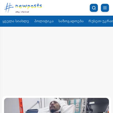
ყველა სიახლე
პოლიტიკა
საზოგადოება
რუსეთ-უკრაი