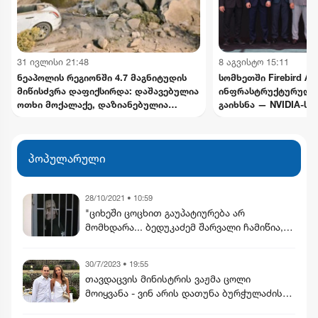
31 ივლისი 21:48
8 აგვისტო 15:11
ნეაპოლის რეგიონში 4.7 მაგნიტუდის
სომხეთში Firebird AI
მიწისძვრა დაფიქსირდა: დაშავებულია
ინფრასტრუქტურული
ოთხი მოქალაქე, დაზიანებულია
გაიხსნა — NVIDIA-ს
ინფრასტრუქტურა
მილიარდამდე ინვეს
განხორციელდება
პოპულარული
28/10/2021 • 10:59
"ციხეში ცოცხით გაუპატიურება არ
მომხდარა... ბედუკაძემ შარვალი ჩამიწია,
საცვალი არ გაუხდია" - რას ყვება პირი
რომლის ისტორიამ 2012 წელს
30/7/2023 • 19:55
ხელისუფლება შეცვალა (ვიდეო)
თავდაცვის მინისტრის ვაჟმა ცოლი
მოიყვანა - ვინ არის დათუნა ბურჭულაძის
რჩეული