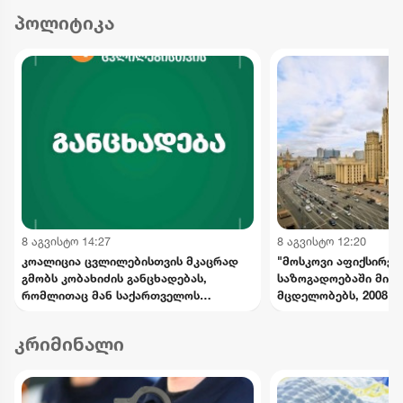
პოლიტიკა
8 აგვისტო 14:27
8 აგვისტო 12:20
კოალიცია ცვლილებისთვის მკაცრად
"მოსკოვი აფიქსირე
გმობს კობახიძის განცხადებას,
საზოგადოებაში მიმ
რომლითაც მან საქართველოს
მცდელობებს, 2008 წ
ინტერესების საწინააღმდეგოდ
მოვლენების გადაფას
ისტორიული ფაქტები შეგნებულად
საქართველოს ხელმ
კრიმინალი
გააყალბა
განცხადებებს შერიგ
აუცილებლობაზე" - რ
უწყება